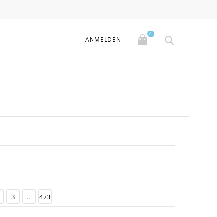
0
ANMELDEN
3
...
473