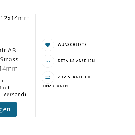
a 12x14mm
WUNSCHLISTE
it AB-
 Strass
DETAILS ANSEHEN
2x14mm
ZUM VERGLEICH
en
HINZUFÜGEN
Mind.
l. Versand)
agen