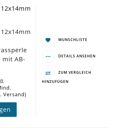
a 12x14mm
a 12x14mm
WUNSCHLISTE
rassperle
DETAILS ANSEHEN
mit AB-
ZUM VERGLEICH
en
HINZUFÜGEN
Mind.
l. Versand)
agen