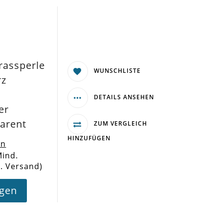
n
n
rassperle
WUNSCHLISTE
rz
DETAILS ANSEHEN
er
arent
ZUM VERGLEICH
HINZUFÜGEN
en
Mind.
l. Versand)
agen