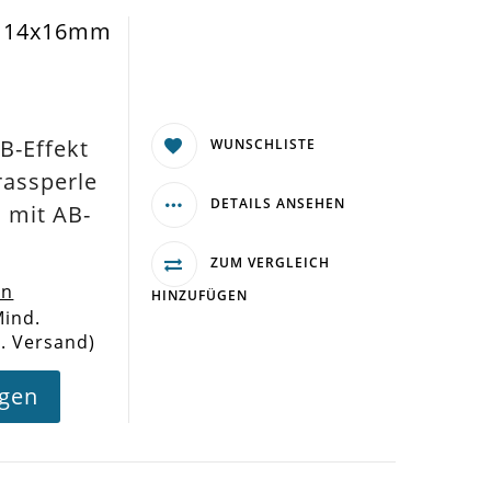
a 14x16mm
B-Effekt
WUNSCHLISTE
rassperle
DETAILS ANSEHEN
mit AB-
ZUM VERGLEICH
en
HINZUFÜGEN
Mind.
l. Versand)
agen