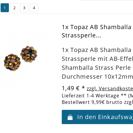
1
2
3
4
1x Topaz AB Shamball
Strassperle...
1x Topaz AB Shamball
Strassperle mit AB-Effe
Shamballa Strass Perle
Durchmesser 10x12m
1,49 €
*
zzgl. Versandkost
Lieferzeit 1-4 Werktage ** (
Bestellwert 9,99€ brutto zzg
In den Einkaufsw