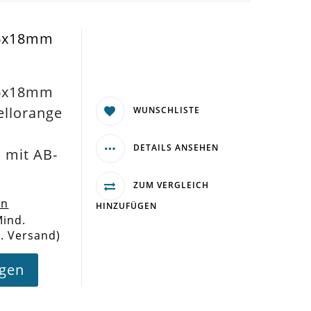
16x18mm
16x18mm
ellorange
WUNSCHLISTE
DETAILS ANSEHEN
mit AB-
ZUM VERGLEICH
en
HINZUFÜGEN
Mind.
l. Versand)
agen