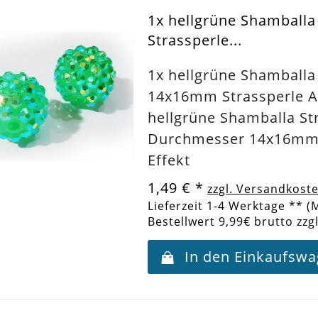
1x hellgrüne Shamball
Strassperle...
1x hellgrüne Shamballa
14x16mm Strassperle A
hellgrüne Shamballa St
Durchmesser 14x16mm 
Effekt
1,49 €
*
zzgl. Versandkost
Lieferzeit 1-4 Werktage ** (
Bestellwert 9,99€ brutto zzg
In den Einkaufsw