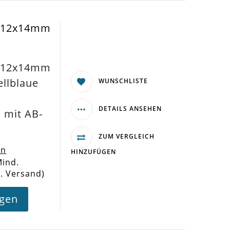
a 12x14mm
a 12x14mm
ellblaue
WUNSCHLISTE
DETAILS ANSEHEN
mit AB-
ZUM VERGLEICH
en
HINZUFÜGEN
Mind.
l. Versand)
agen