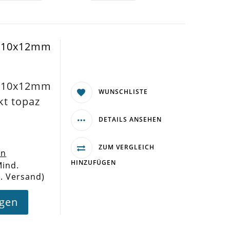
a 10x12mm
a 10x12mm
WUNSCHLISTE
kt topaz
DETAILS ANSEHEN
m
ZUM VERGLEICH
en
HINZUFÜGEN
Mind.
l. Versand)
agen