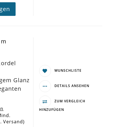
agen
mm
ordel
WUNSCHLISTE
igem Glanz
DETAILS ANSEHEN
leganten
ZUM VERGLEICH
en
HINZUFÜGEN
Mind.
l. Versand)