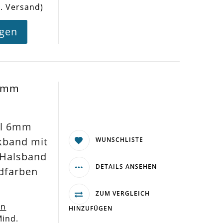
l. Versand)
agen
 6mm
el 6mm
kband mit
WUNSCHLISTE
s Halsband
DETAILS ANSEHEN
ldfarben
ZUM VERGLEICH
en
HINZUFÜGEN
Mind.