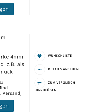
agen
4mm
tärke 4mm
WUNSCHLISTE
d z.B. als
DETAILS ANSEHEN
hmuck
en
ZUM VERGLEICH
Mind.
HINZUFÜGEN
l. Versand)
agen