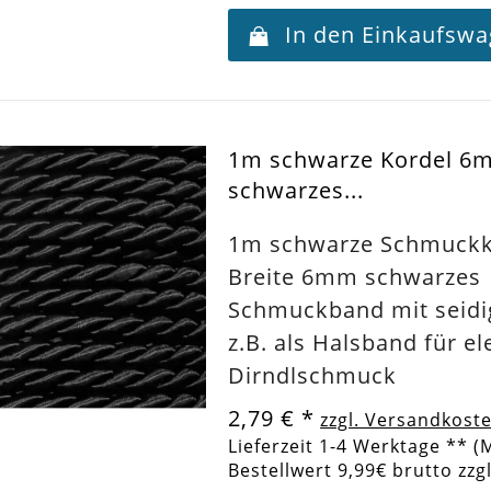
In den Einkaufsw
1m schwarze Kordel 6
schwarzes...
1m schwarze Schmuckk
Breite 6mm schwarzes
Schmuckband mit seid
z.B. als Halsband für e
Dirndlschmuck
2,79 €
*
zzgl. Versandkost
Lieferzeit 1-4 Werktage ** (
Bestellwert 9,99€ brutto zzg