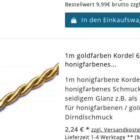
Bestellwert 9,99€ brutto zzg
In den Einkaufsw
1m goldfarben Kordel
honigfarbenes...
1m honigfarbene Kord
honigfarbenes Schmuc
seidigem Glanz z.B. al
für honigfarbenen / go
Dirndlschmuck
2,24 €
*
zzgl. Versandkost
Lieferzeit 1-4 Werktage ** (