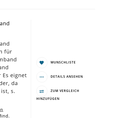
band
band
m für
rmband
WUNSCHLISTE
and
Es eignet
DETAILS ANSEHEN
der, da
ist, s.
ZUM VERGLEICH
HINZUFÜGEN
en
Mind.