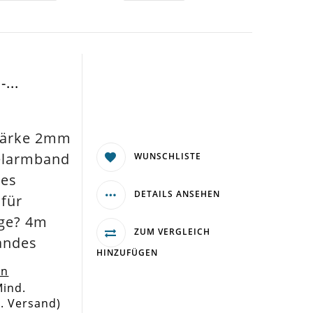
...
tärke 2mm
elarmband
WUNSCHLISTE
tes
DETAILS ANSEHEN
für
ge? 4m
ZUM VERGLEICH
andes
HINZUFÜGEN
en
Mind.
l. Versand)