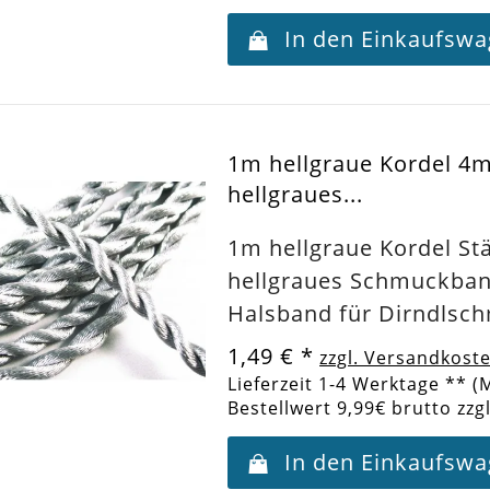
In den Einkaufsw
1m hellgraue Kordel 
hellgraues...
1m hellgraue Kordel S
hellgraues Schmuckban
Halsband für Dirndlsc
1,49 €
*
zzgl. Versandkost
Lieferzeit 1-4 Werktage ** (
Bestellwert 9,99€ brutto zzg
In den Einkaufsw