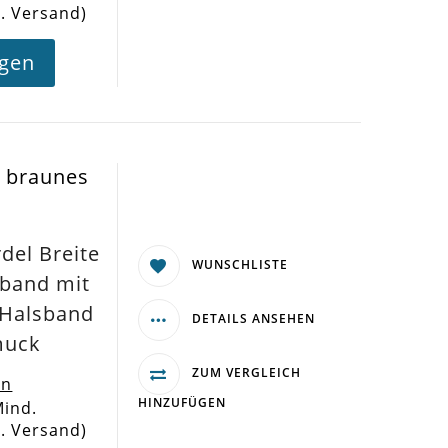
l. Versand)
agen
 braunes
el Breite
WUNSCHLISTE
band mit
s Halsband
DETAILS ANSEHEN
muck
ZUM VERGLEICH
en
HINZUFÜGEN
Mind.
l. Versand)