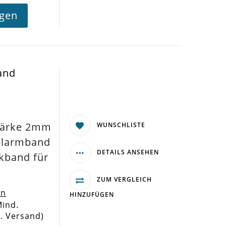
agen
and
tärke 2mm
WUNSCHLISTE
elarmband
DETAILS ANSEHEN
kband für
ZUM VERGLEICH
en
HINZUFÜGEN
Mind.
l. Versand)