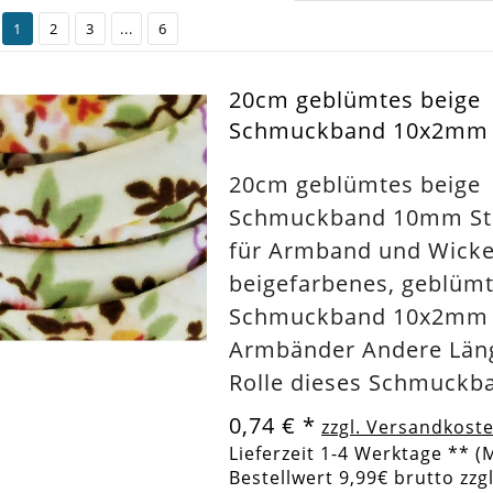
1
2
3
...
6
20cm geblümtes beige
Schmuckband 10x2mm -
20cm geblümtes beige
Schmuckband 10mm S
für Armband und Wick
beigefarbenes, geblüm
Schmuckband 10x2mm 
Armbänder Andere Län
Rolle dieses Schmuckb
0,74 €
*
zzgl. Versandkost
Lieferzeit 1-4 Werktage ** (
Bestellwert 9,99€ brutto zzg