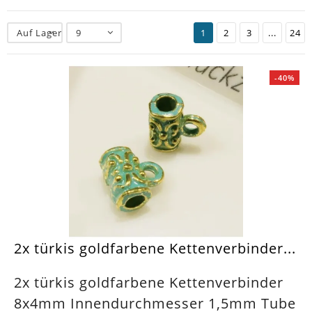
Auf Lager
9
1
2
3
...
24
-40%
2x türkis goldfarbene Kettenverbinder...
2x türkis goldfarbene Kettenverbinder
8x4mm Innendurchmesser 1,5mm Tube