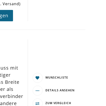
l. Versand)
agen
luss mit
tiger
WUNSCHLISTE
s Breite
er als
DETAILS ANSEHEN
dverbinder
 andere
ZUM VERGLEICH