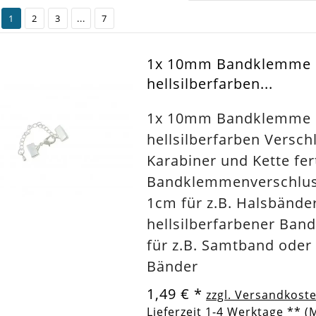
1
2
3
...
7
1x 10mm Bandklemme
hellsilberfarben...
1x 10mm Bandklemme
hellsilberfarben Versch
Karabiner und Kette fer
Bandklemmenverschlus
1cm für z.B. Halsbänder
hellsilberfarbener Ban
für z.B. Samtband oder
Bänder
1,49 €
*
zzgl. Versandkost
Lieferzeit 1-4 Werktage ** (