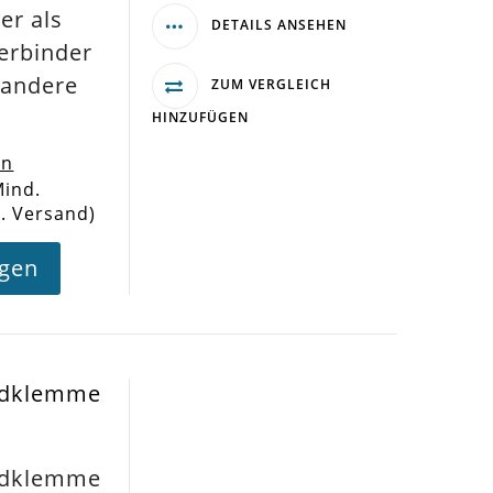
er als
DETAILS ANSEHEN
erbinder
 andere
ZUM VERGLEICH
HINZUFÜGEN
en
Mind.
l. Versand)
agen
ndklemme
ndklemme