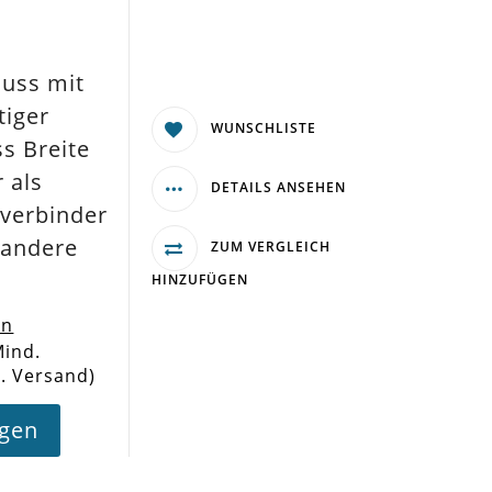
luss mit
tiger
WUNSCHLISTE
s Breite
 als
DETAILS ANSEHEN
dverbinder
 andere
ZUM VERGLEICH
HINZUFÜGEN
en
Mind.
l. Versand)
agen