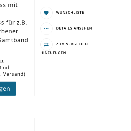
ss mit
WUNSCHLISTE
 für z.B.
DETAILS ANSEHEN
arbener
 Samtband
ZUM VERGLEICH
HINZUFÜGEN
en
Mind.
l. Versand)
agen