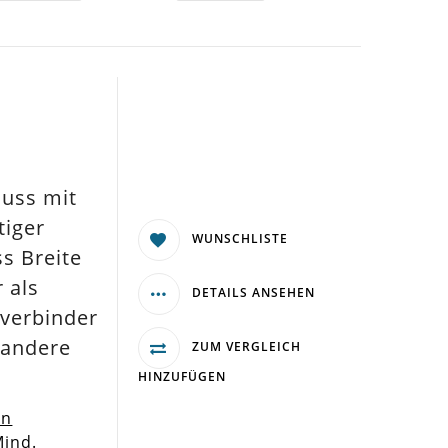
luss mit
tiger
WUNSCHLISTE
s Breite
 als
DETAILS ANSEHEN
dverbinder
 andere
ZUM VERGLEICH
HINZUFÜGEN
en
Mind.