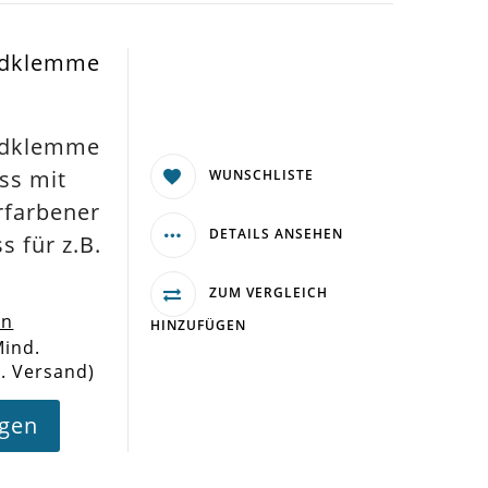
ndklemme
ndklemme
ss mit
WUNSCHLISTE
erfarbener
DETAILS ANSEHEN
 für z.B.
ZUM VERGLEICH
en
HINZUFÜGEN
Mind.
l. Versand)
agen