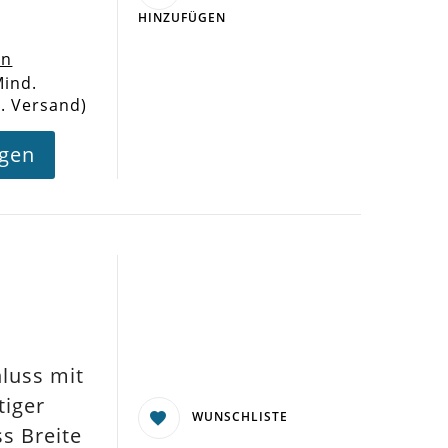
HINZUFÜGEN
en
Mind.
l. Versand)
agen
luss mit
tiger
WUNSCHLISTE
s Breite