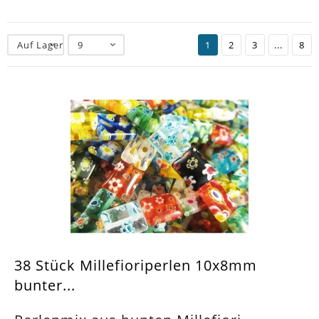
Auf Lager
9
1
2
3
...
8
38 Stück Millefioriperlen 10x8mm
bunter...