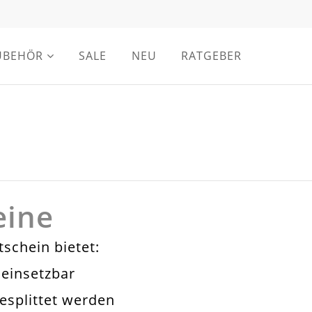
UBEHÖR
SALE
NEU
RATGEBER
eine
chein bietet:
 einsetzbar
esplittet werden