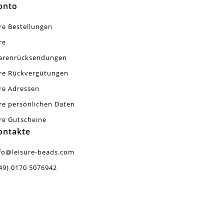
onto
re Bestellungen
re
arenrücksendungen
re Rückvergütungen
re Adressen
re persönlichen Daten
re Gutscheine
ontakte
fo@leisure-beads.com
49) 0170 5076942