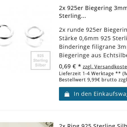
2x 925er Biegering 3m
Sterling...
2x runde 925er Bieger
Stärke 0,6mm 925 Sterli
Binderinge filigrane 3
Biegeringe aus Echtsilb
0,69 €
*
zzgl. Versandkost
Lieferzeit 1-4 Werktage ** (
Bestellwert 9,99€ brutto zzg
In den Einkaufsw
2x Ring 925 Sterling Si