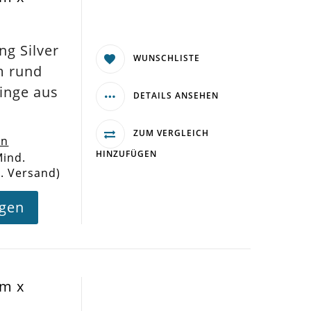
ng Silver
WUNSCHLISTE
m rund
inge aus
DETAILS ANSEHEN
ZUM VERGLEICH
en
HINZUFÜGEN
Mind.
l. Versand)
agen
mm x