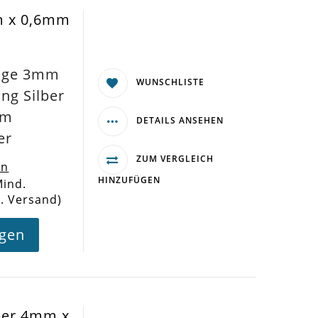
m x 0,6mm
inge 3mm
WUNSCHLISTE
ng Silber
mm
DETAILS ANSEHEN
er
ZUM VERGLEICH
en
HINZUFÜGEN
Mind.
l. Versand)
agen
lber 4mm x