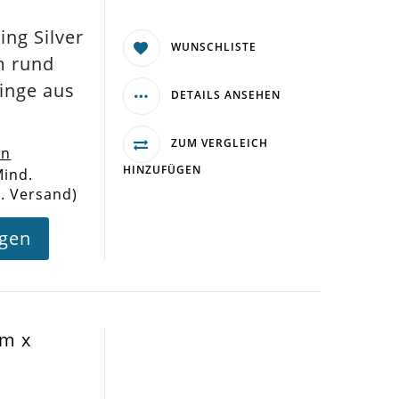
ing Silver
WUNSCHLISTE
m rund
inge aus
DETAILS ANSEHEN
ZUM VERGLEICH
en
HINZUFÜGEN
Mind.
l. Versand)
agen
mm x