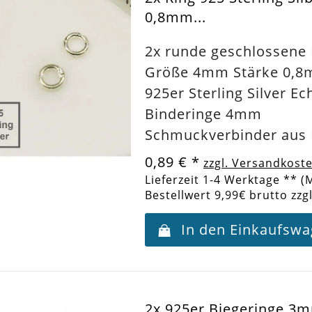
0,8mm...
2x runde geschlossene 
Größe 4mm Stärke 0,8
925er Sterling Silver Ec
Binderinge 4mm
Schmuckverbinder aus 
0,89 €
*
zzgl. Versandkost
Lieferzeit 1-4 Werktage ** (
Bestellwert 9,99€ brutto zzg
In den Einkaufsw
2x 925er Biegeringe 3