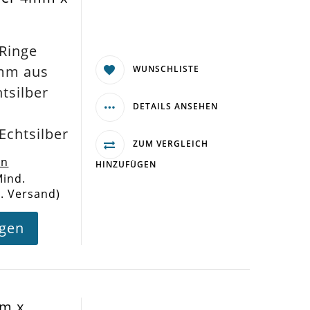
Ringe
mm aus
WUNSCHLISTE
htsilber
DETAILS ANSEHEN
Echtsilber
ZUM VERGLEICH
en
HINZUFÜGEN
Mind.
l. Versand)
agen
mm x