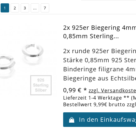
1
2
3
...
7
2x 925er Biegering 4m
0,85mm Sterling...
2x runde 925er Bieger
Stärke 0,85mm 925 Sterl
Binderinge filigrane 4
Biegeringe aus Echtsilb
0,99 €
*
zzgl. Versandkost
Lieferzeit 1-4 Werktage ** (
Bestellwert 9,99€ brutto zzg
In den Einkaufsw