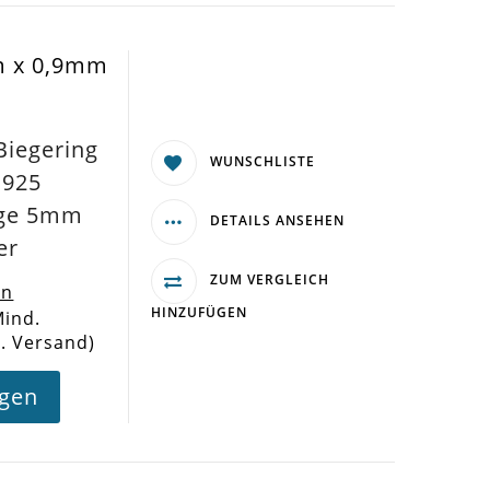
m x 0,9mm
iegering
WUNSCHLISTE
 925
inge 5mm
DETAILS ANSEHEN
er
ZUM VERGLEICH
en
HINZUFÜGEN
Mind.
l. Versand)
agen