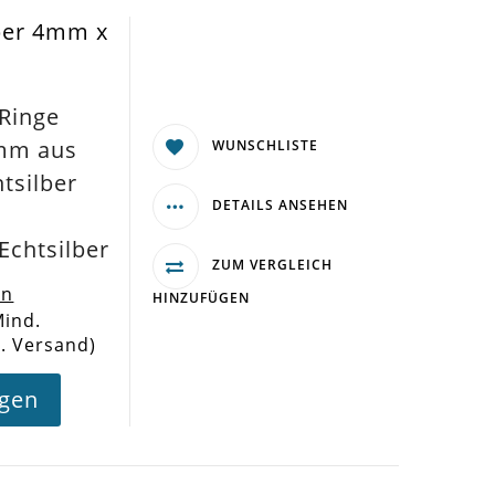
lber 4mm x
Ringe
mm aus
WUNSCHLISTE
htsilber
DETAILS ANSEHEN
Echtsilber
ZUM VERGLEICH
en
HINZUFÜGEN
Mind.
l. Versand)
agen