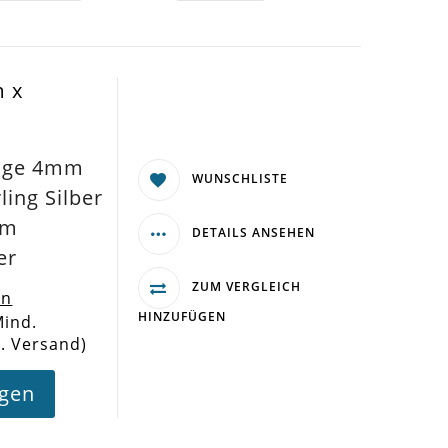
m x
inge 4mm
WUNSCHLISTE
ing Silber
mm
DETAILS ANSEHEN
er
ZUM VERGLEICH
en
HINZUFÜGEN
Mind.
l. Versand)
agen