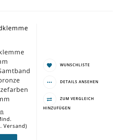
ndklemme
dklemme
6mm
WUNSCHLISTE
 Samtband
bronze
DETAILS ANSEHEN
zefarben
6mm
ZUM VERGLEICH
HINZUFÜGEN
en
Mind.
l. Versand)