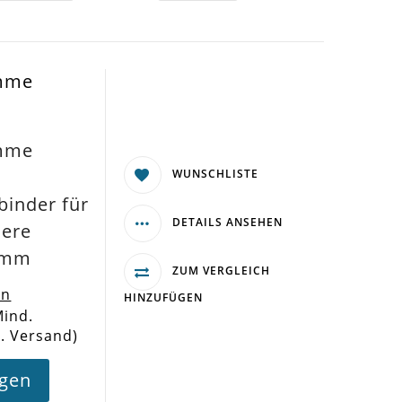
emme
emme
WUNSCHLISTE
inder für
DETAILS ANSEHEN
dere
16mm
ZUM VERGLEICH
en
HINZUFÜGEN
Mind.
l. Versand)
agen