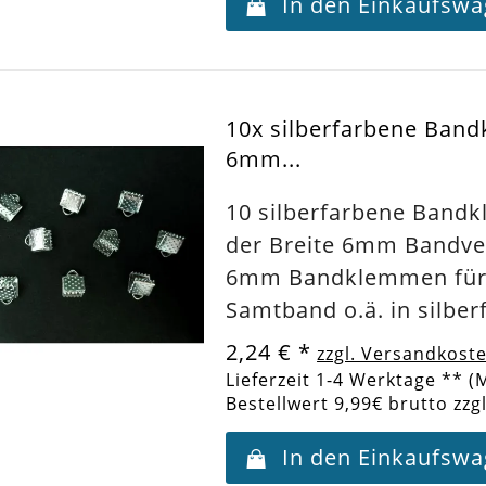
In den Einkaufsw
10x silberfarbene Ban
6mm...
10 silberfarbene Band
der Breite 6mm Bandve
6mm Bandklemmen fü
Samtband o.ä. in silber
2,24 €
*
zzgl. Versandkost
Lieferzeit 1-4 Werktage ** (
Bestellwert 9,99€ brutto zzg
In den Einkaufsw