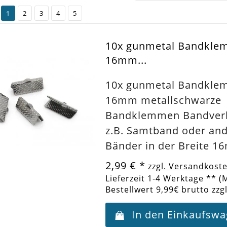
1
2
3
4
5
10x gunmetal Bandkl
16mm...
10x gunmetal Bandkl
16mm metallschwarze
Bandklemmen Bandverb
z.B. Samtband oder an
Bänder in der Breite 
2,99 €
*
zzgl. Versandkost
Lieferzeit 1-4 Werktage ** (
Bestellwert 9,99€ brutto zzg
In den Einkaufsw