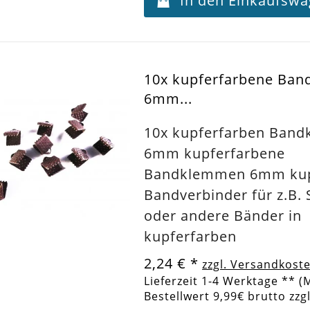
In den Einkaufsw
10x kupferfarbene Ba
6mm...
10x kupferfarben Ban
6mm kupferfarbene
Bandklemmen 6mm kup
Bandverbinder für z.B.
oder andere Bänder in
kupferfarben
2,24 €
*
zzgl. Versandkost
Lieferzeit 1-4 Werktage ** (
Bestellwert 9,99€ brutto zzg