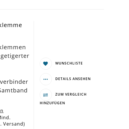
dklemme
dklemmen
getigerter
WUNSCHLISTE
DETAILS ANSEHEN
verbinder
. Samtband
ZUM VERGLEICH
HINZUFÜGEN
en
Mind.
l. Versand)