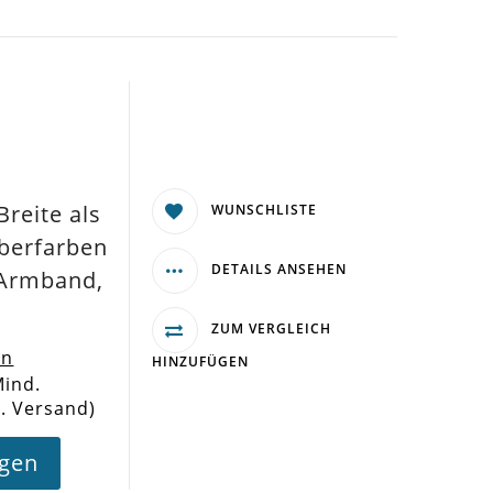
reite als
WUNSCHLISTE
berfarben
DETAILS ANSEHEN
Armband,
ZUM VERGLEICH
en
HINZUFÜGEN
Mind.
l. Versand)
agen