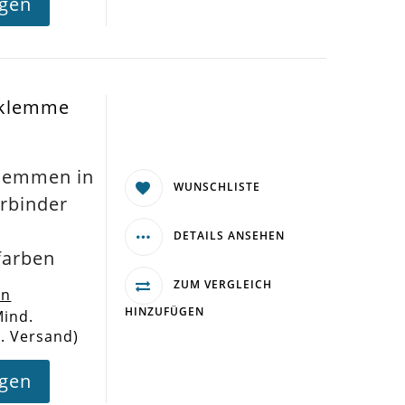
agen
dklemme
klemmen in
WUNSCHLISTE
rbinder
r
DETAILS ANSEHEN
farben
ZUM VERGLEICH
en
HINZUFÜGEN
Mind.
l. Versand)
agen