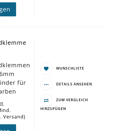
agen
ndklemme
ndklemmen
WUNSCHLISTE
16mm
inder für
DETAILS ANSEHEN
farben
ZUM VERGLEICH
en
HINZUFÜGEN
Mind.
l. Versand)