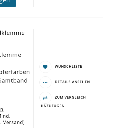
agen
ndklemme
dklemme
WUNSCHLISTE
ferfarben
 Samtband
DETAILS ANSEHEN
ZUM VERGLEICH
HINZUFÜGEN
en
Mind.
l. Versand)