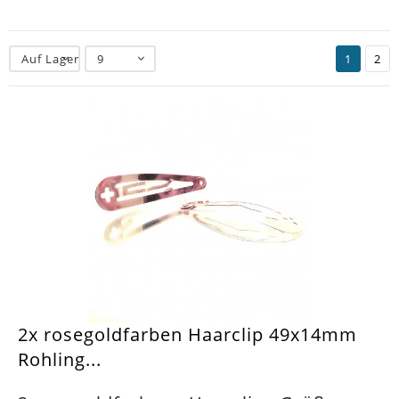
Auf Lager
9
1
2
2x rosegoldfarben Haarclip 49x14mm
Rohling...