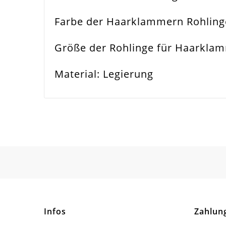
Farbe der Haarklammern Rohlinge 
Spezifikation
Haa
Größe der Rohlinge für Haarklam
Verwendung
Haa
Material: Legierung
Größe Außen
56
Material
Met
Form / Motiv
Rec
Ausführung
Gla
Menge
1 S
Infos
Zahlun