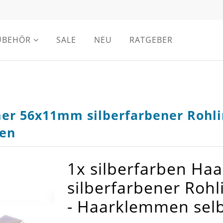
UBEHÖR
SALE
NEU
RATGEBER
er 56x11mm silberfarbener Rohli
en
1x silberfarben H
silberfarbener Roh
- Haarklemmen sel