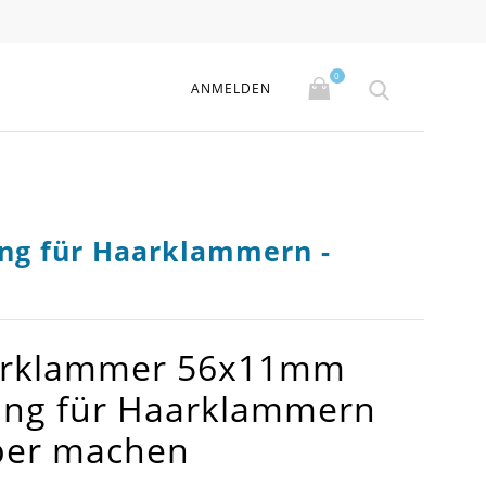
0
ANMELDEN
ng für Haarklammern -
aarklammer 56x11mm
ling für Haarklammern
ber machen