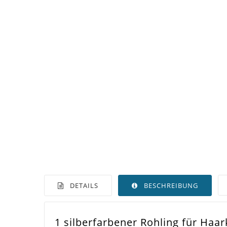
DETAILS
BESCHREIBUNG
1 silberfarbener Rohling für Ha
Farbe
Silb