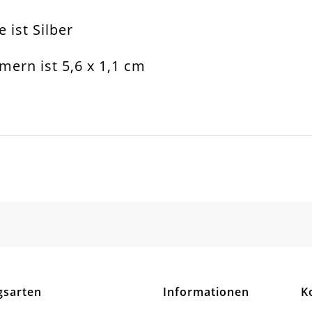
ist Silber
rklammer
mern ist 5,6 x 1,1 cm
rschmuck Basteln
x11mm
all Legierung
SCHREIBEN SIE DEN ERSTEN KUNDENKOMMENTAR!
hteck Bzw. Quader
tt / Glänzend
tück
gsarten
Informationen
K