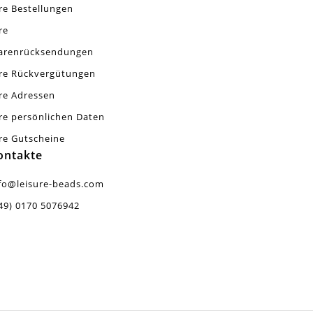
re Bestellungen
re
arenrücksendungen
re Rückvergütungen
re Adressen
re persönlichen Daten
re Gutscheine
ontakte
fo@leisure-beads.com
49) 0170 5076942