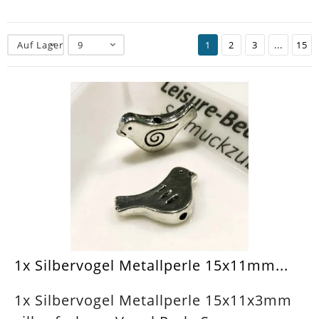
Auf Lager
9
1
2
3
...
15
1x Silbervogel Metallperle 15x11mm...
1x Silbervogel Metallperle 15x11x3mm