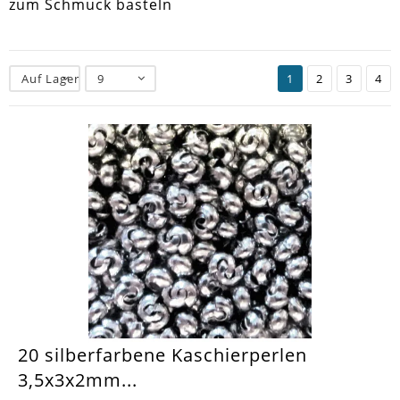
zum Schmuck basteln
Auf Lager
9
1
2
3
4
20 silberfarbene Kaschierperlen
3,5x3x2mm...