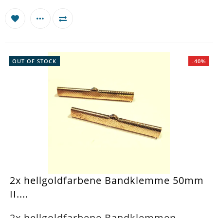
OUT OF STOCK
-40%
2x hellgoldfarbene Bandklemme 50mm
II....
2x hellgoldfarbene Bandklemmen