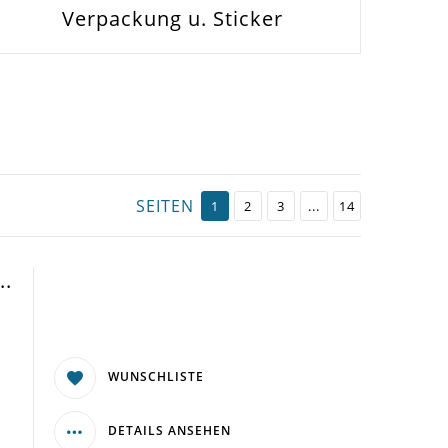
Verpackung u. Sticker
SEITEN
1
2
3
...
14
..
WUNSCHLISTE
DETAILS ANSEHEN