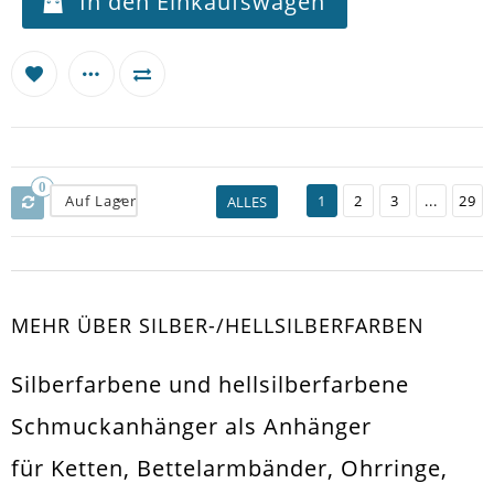
In den Einkaufswagen
0
Auf Lager
1
2
3
...
29
ALLES
MEHR ÜBER SILBER-/HELLSILBERFARBEN
Silberfarbene und hellsilberfarbene
Schmuckanhänger als Anhänger
für Ketten, Bettelarmbänder, Ohrringe,