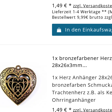
1,49 €
*
zzgl. Versandkost
Lieferzeit 1-4 Werktage ** (
Bestellwert 9,99€ brutto zzg
In den Einkaufsw
1x bronzefarbener Her
28x26x3mm...
1x Herz Anhänger 28x
bronzefarben Schmuck
Trachtenherz z.B. als K
Ohrringanhänger
1,49 €
*
zzgl. Versandkost