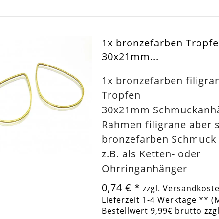
1x bronzefarben Tropf
30x21mm...
1x bronzefarben filigra
Tropfen
30x21mm Schmuckanhä
Rahmen filigrane aber s
bronzefarben Schmuck
z.B. als Ketten- oder
Ohrringanhänger
0,74 €
*
zzgl. Versandkost
Lieferzeit 1-4 Werktage ** (
Bestellwert 9,99€ brutto zzg