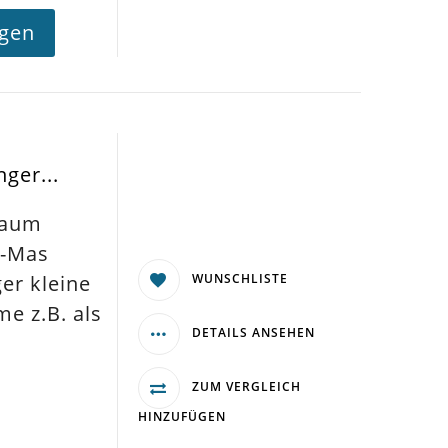
agen
ger...
baum
X-Mas
WUNSCHLISTE
r kleine
e z.B. als
DETAILS ANSEHEN
ZUM VERGLEICH
HINZUFÜGEN