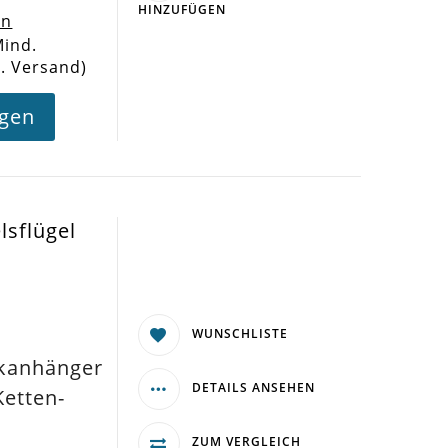
HINZUFÜGEN
en
Mind.
l. Versand)
agen
lsflügel
WUNSCHLISTE
kanhänger
DETAILS ANSEHEN
Ketten-
ZUM VERGLEICH