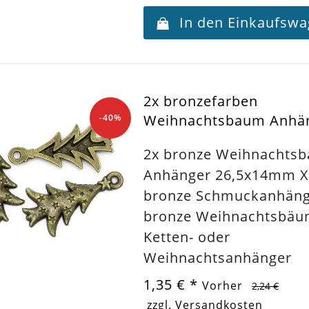
In den Einkaufsw
2x bronzefarben
Weihnachtsbaum Anhän
-40%
2x bronze Weihnachts
Anhänger 26,5x14mm 
bronze Schmuckanhänge
bronze Weihnachtsbäum
Ketten- oder
Weihnachtsanhänger
1,35 €
*
Vorher
2,24 €
zzgl. Versandkosten