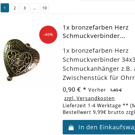
1
2
3
...
10
1x bronzefarben Herz
Schmuckverbinder...
-40%
1x bronzefarben Herz
Schmuckverbinder 34
Schmuckanhänger z.B. 
Zwischenstück für Ohrr
0,90 €
*
Vorher
1,49 €
zzgl. Versandkosten
Lieferzeit 1-4 Werktage ** (
Bestellwert 9,99€ brutto zzg
In den Einkaufsw