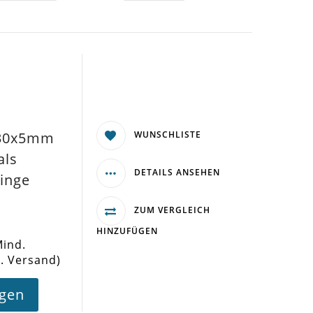
WUNSCHLISTE
x30x5mm
als
DETAILS ANSEHEN
inge
ZUM VERGLEICH
HINZUFÜGEN
Mind.
l. Versand)
agen