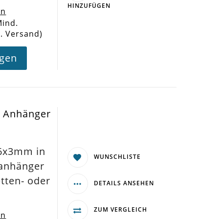
HINZUFÜGEN
en
Mind.
l. Versand)
agen
z Anhänger
26x3mm in
WUNSCHLISTE
anhänger
etten- oder
DETAILS ANSEHEN
ZUM VERGLEICH
en