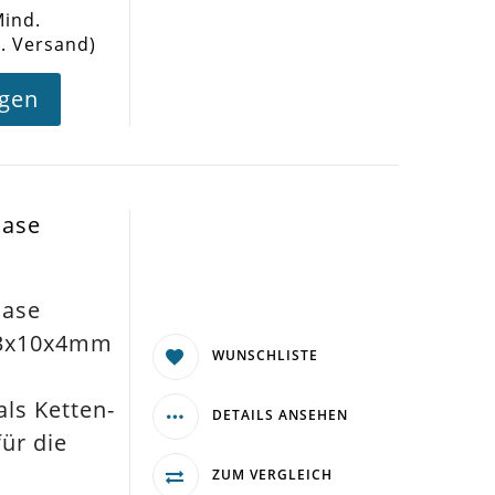
Mind.
l. Versand)
agen
hase
hase
13x10x4mm
WUNSCHLISTE
ls Ketten-
DETAILS ANSEHEN
ür die
ZUM VERGLEICH