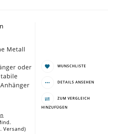
en
ne Metall
nger oder
WUNSCHLISTE
tabile
DETAILS ANSEHEN
 Anhänger
ZUM VERGLEICH
HINZUFÜGEN
en
Mind.
l. Versand)