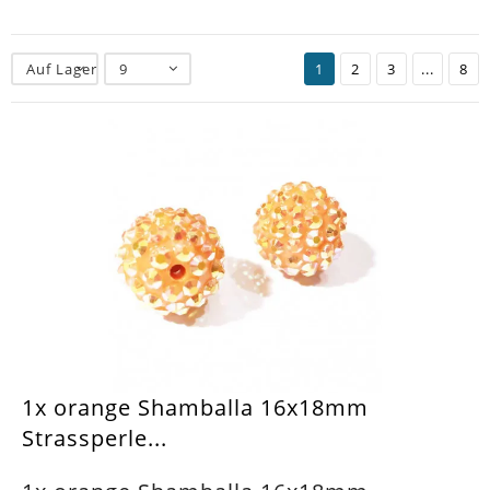
Auf Lager
9
1
2
3
...
8
1x orange Shamballa 16x18mm
Strassperle...