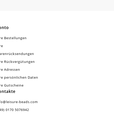
onto
re Bestellungen
re
arenrücksendungen
re Rückvergütungen
re Adressen
re persönlichen Daten
re Gutscheine
ontakte
fo@leisure-beads.com
49) 0170 5076942