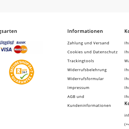
 AB-Effekt
tück
gsarten
Informationen
K
Zahlung und Versand
Ih
Cookies und Datenschutz
Ih
Trackingtools
W
Widerrufsbelehrung
Ih
Widerrufsformular
Ih
Impressum
Ih
AGB und
Ih
K
Kundeninformationen
in
(+