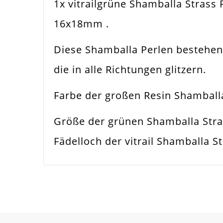
1x vitrailgrüne Shamballa Strass
Farbe
Vitr
16x18mm .
Funktion
Sch
Diese Shamballa Perlen bestehen 
Spezifikation
Sha
die in alle Richtungen glitzern.
Verwendung
Hal
Farbe der großen Resin Shamballa
Perlengröße
16
Größe der grünen Shamballa Str
Fädelloch /
Fädelloch der vitrail Shamballa 
3m
Innendurchmesser
Material
Acry
Form / Motiv
Run