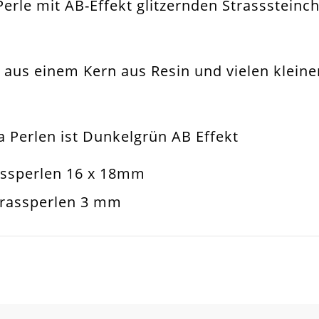
 Perle mit AB-Effekt glitzernden Strassste
ail
muckperle
aus einem Kern aus Resin und vielen kleine
mballa Strassperle
sketten. Armbänder. Ohrringe. Universell Ei
 Perlen ist Dunkelgrün AB Effekt
x18mm
assperlen 16 x 18mm
Strassperlen 3 mm
m
l
SCHREIBEN SIE DEN ERSTEN KUNDENKOMMENTAR!
d