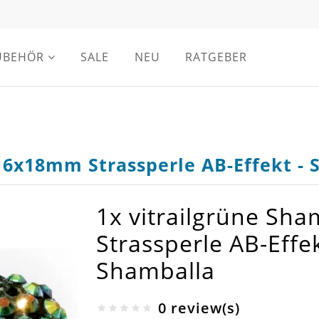
UBEHÖR
SALE
NEU
RATGEBER
 16x18mm Strassperle AB-Effekt 
1x vitrailgrüne Sh
Strassperle AB-Eff
Shamballa
0 review(s)