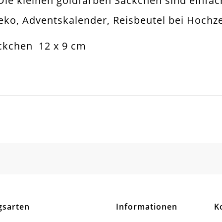
Die kleinen goldfarben Säckchen sind einfa
eko, Adventskalender, Reisbeutel bei Hochze
ckchen 12 x 9 cm
SCHREIBEN SIE DEN ERSTEN KUNDENKOMMENTAR!
gsarten
Informationen
K