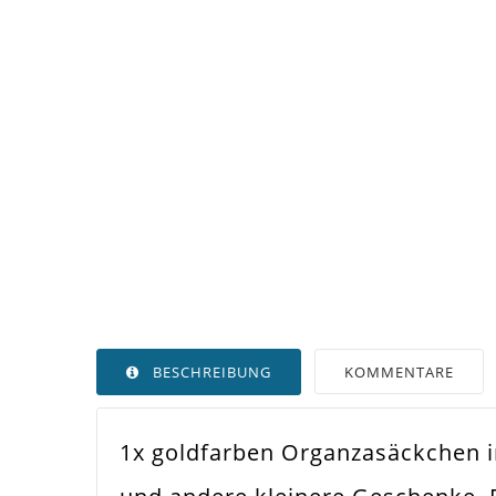
BESCHREIBUNG
KOMMENTARE
1x goldfarben Organzasäckchen i