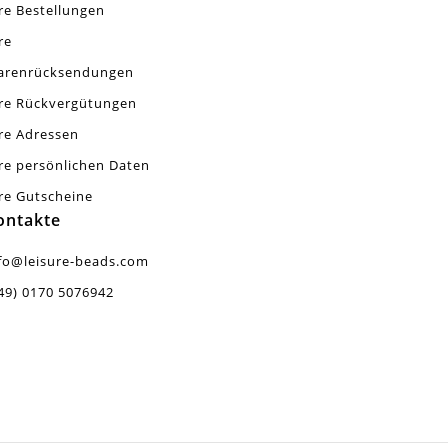
re Bestellungen
re
arenrücksendungen
re Rückvergütungen
re Adressen
re persönlichen Daten
re Gutscheine
ontakte
fo@leisure-beads.com
49) 0170 5076942