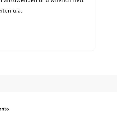
ch anzuwenden und wirklich nett
iten u.ä.
onto