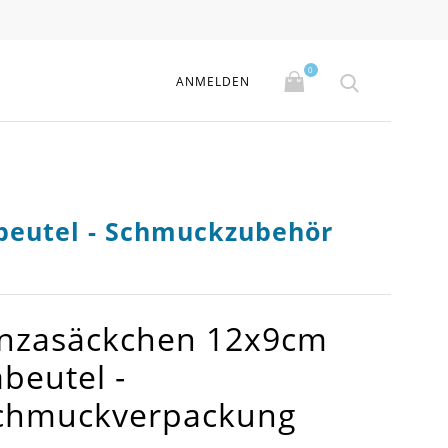
0
ANMELDEN
beutel - Schmuckzubehör
anzasäckchen 12x9cm
beutel -
chmuckverpackung