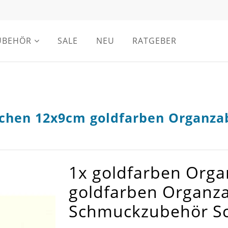
UBEHÖR
SALE
NEU
RATGEBER
kchen 12x9cm goldfarben Organza
1x goldfarben Org
goldfarben Organza
Schmuckzubehör S