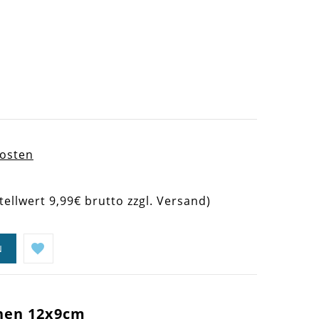
kosten
tellwert 9,99€ brutto zzgl. Versand)
N
hen 12x9cm