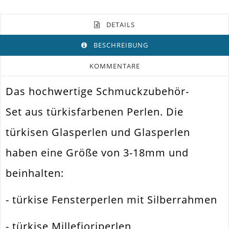
DETAILS
BESCHREIBUNG
KOMMENTARE
Das hochwertige Schmuckzubehör-
Farbe
Türkis
Set aus türkisfarbenen Perlen. Die
Funktion
Schmuckperle
türkisen Glasperlen und Glasperlen
Spezifikation
Schmuckzubehör Set
haben eine Größe von 3-18mm und
Halsketten. Armbänder. Ohrringe.
Verwendung
Universell Einsetzbar
beinhalten:
Perlengröße
3-18mm
- türkise Fensterperlen mit Silberrahmen
Größe
Box 10.7 X 2.6 Cm
Außen
- türkise Millefioriperlen
Form / Motiv
Divers