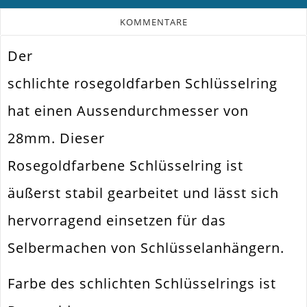
KOMMENTARE
Der
Farbe
Rosegold
schlichte rosegoldfarben Schlüsselring
Funktion
Bindering. Spaltring
hat einen Aussendurchmesser von
Spezifikation
Schlüsselring
28mm. Dieser
Schlüsselanhänger /
Verwendung
Taschenanhänger
Rosegoldfarbene Schlüsselring ist
Durchmesser
28mm
Außen
äußerst stabil gearbeitet und lässt sich
Größe Außen
28x2mm
hervorragend einsetzen für das
Material
Metall Legierung
Selbermachen von Schlüsselanhängern.
Form / Motiv
Rund
Farbe des schlichten Schlüsselrings ist
Ausführung
Glatt / Glänzend