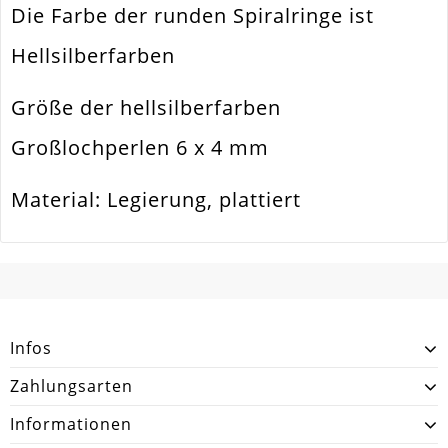
Die Farbe der runden Spiralringe ist
Form / Motiv
Zylinder. Tube
Hellsilberfarben
Ausführung
Glatt / Glänzend
Größe der hellsilberfarben
Menge
5 Stück
Großlochperlen 6 x 4 mm
Auch Als Großlochperle / Schiebeperle
Zusatzinfo
Einsetzbar
Material: Legierung, plattiert
SCHREIBEN SIE DEN ERSTEN KUNDENKOMMENTAR!
Infos
Zahlungsarten
Informationen