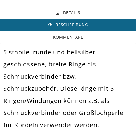
DETAILS
BESCHREIBUNG
KOMMENTARE
5 stabile, runde und hellsilber,
Farbe
Hellsilber
geschlossene, breite Ringe als
Funktion
Bindering
Schmuckverbinder bzw.
Spezifikation
Geschlossener Ring
Schmuckzubehör. Diese Ringe mit 5
Halsketten. Armbänder. Ohrringe.
Verwendung
Universell Einsetzbar
Ringen/Windungen können z.B. als
Größe
6mm
Außen
Schmuckverbinder oder Großlochperle
Breite
4mm
für Kordeln verwendet werden.
Material
Eisen / Eisenlegierung