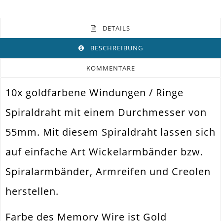
DETAILS
BESCHREIBUNG
KOMMENTARE
10x goldfarbene Windungen / Ringe
Farbe
Gold
Spiraldraht mit einem Durchmesser von
Funktion
Schmuckdraht
55mm. Mit diesem Spiraldraht lassen sich
Spezifikation
Memory Wire
auf einfache Art Wickelarmbänder bzw.
Verwendung
Creolen. Wickelarmband
Spiralarmbänder, Armreifen und Creolen
Durchmesser Außen
55mm
herstellen.
Materialstärke
0.6mm
Material
Metall Legierung
Farbe des Memory Wire ist Gold