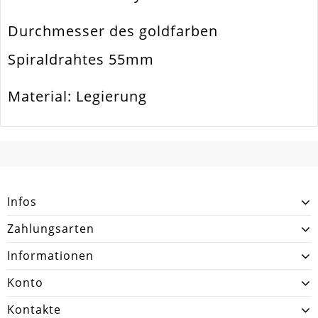
Form / Motiv
Rund
Durchmesser des goldfarben
Ausführung
Glatt / Glänzend
Spiraldrahtes 55mm
Menge
10 Windungen/Ringe
Material: Legierung
Zusatzinfo
Formstabil
SCHREIBEN SIE DEN ERSTEN KUNDENKOMMENTAR!
Infos
Zahlungsarten
Informationen
Konto
Kontakte