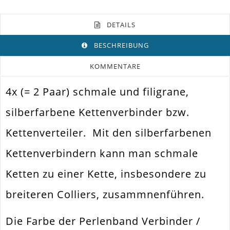
DETAILS
BESCHREIBUNG
KOMMENTARE
4x (= 2 Paar) schmale und filigrane,
Farbe
Silber
silberfarbene Kettenverbinder bzw.
Funktion
Zwischenstück
Kettenverteiler. Mit den silberfarbenen
Spezifikation
Schmuckverbinder
Kettenverbindern kann man schmale
Befestigen Von Schmuckteilen /
Verwendung
Wechsel
Ketten zu einer Kette, insbesondere zu
Fädelloch /
1mm
Innendurchmesser
breiteren Colliers, zusammnenführen.
Breite
14x4x1mm
Die Farbe der Perlenband Verbinder /
Material
Metall Legierung