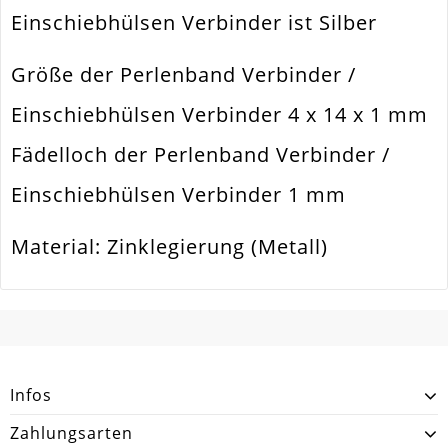
Einschiebhülsen Verbinder ist Silber
Form / Motiv
Rechteck Bzw. Quader
Größe der Perlenband Verbinder /
Ausführung
Glatt. Geschwärzt
Einschiebhülsen Verbinder 4 x 14 x 1 mm
Menge
4 Stück / 2 Paar
Fädelloch der Perlenband Verbinder /
Zusatzinfo
4 Löcher
Einschiebhülsen Verbinder 1 mm
Material: Zinklegierung (Metall)
SCHREIBEN SIE DEN ERSTEN KUNDENKOMMENTAR!
Infos
Zahlungsarten