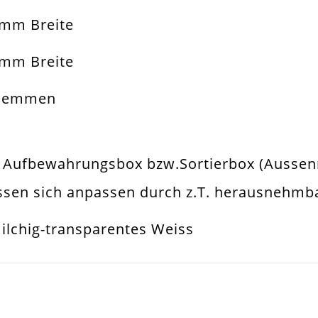
0mm Breite
. Sortierbox
5mm Breite
klemmen
n Aufbewahrungsbox bzw.Sortierbox (Aussenm
lassen sich anpassen durch z.T. herausnehm
milchig-transparentes Weiss
SCHREIBEN SIE DEN ERSTEN KUNDENKOMMENTAR!