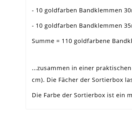
- 10 goldfarben Bandklemmen 3
Zusatzinfo
Inkl
- 10 goldfarben Bandklemmen 3
Summe = 110 goldfarbene Band
...zusammen in einer praktische
cm). Die Fächer der Sortierbox 
Die Farbe der Sortierbox ist ein 