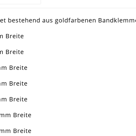
et bestehend aus goldfarbenen Bandklemme
d
 Breite
dklemmen Set
 Breite
dklemme
mm Breite
sband. Armband. Schlüsselanhänger. Tasch
mm Breite
35mm
mm Breite
all Legierung
0mm Breite
hteck Bzw. Quader
5mm Breite
 Stück