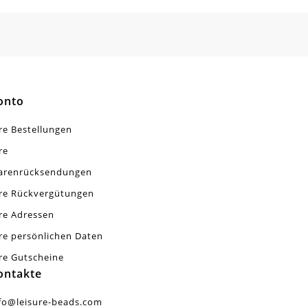
onto
re Bestellungen
re
arenrücksendungen
re Rückvergütungen
re Adressen
re persönlichen Daten
re Gutscheine
ontakte
fo@leisure-beads.com