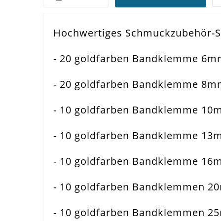
Hochwertiges Schmuckzubehör-S
Farbe
Gol
- 20 goldfarben Bandklemme 6mm
Funktion
Ban
- 20 goldfarben Bandklemme 8mm
Spezifikation
Ban
- 10 goldfarben Bandklemme 10
Verwendung
Hal
- 10 goldfarben Bandklemme 13
Breite
6-
- 10 goldfarben Bandklemme 16
Material
Met
- 10 goldfarben Bandklemmen 2
Form / Motiv
Rec
- 10 goldfarben Bandklemmen 2
Menge
110