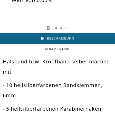
Wert von
0,06 €
.
DETAILS
BESCHREIBUNG
KOMMENTARE
Halsband bzw. Kropfband selber machen
Farbe
Hellsilber
mit
Funktion
Bandklemmen Set
Spezifikation
Bandklemme
- 10 hellsilberfarbenen Bandklemmen,
Verwendung
Halsband. Armband. Wickelarmband
6mm
Breite
6mm
- 5 hellsilberfarbenen Karabinerhaken,
Material
Metall Legierung