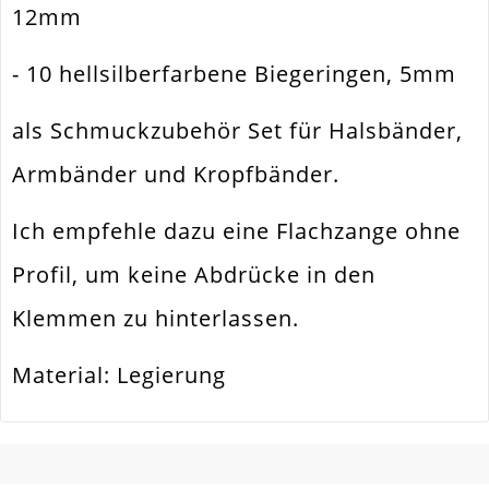
12mm
Form / Motiv
Rechteck Bzw. Quader
- 10 hellsilberfarbene Biegeringen, 5mm
Menge
5 Paar
als Schmuckzubehör Set für Halsbänder,
Armbänder und Kropfbänder.
Ich empfehle dazu eine Flachzange ohne
Profil, um keine Abdrücke in den
Klemmen zu hinterlassen.
Material: Legierung
SCHREIBEN SIE DEN ERSTEN KUNDENKOMMENTAR!