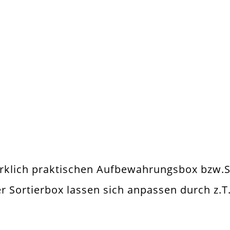
hteck Bzw. Quader
 Stück
ortierbox
irklich praktischen Aufbewahrungsbox bzw.
 der Sortierbox lassen sich anpassen durch z