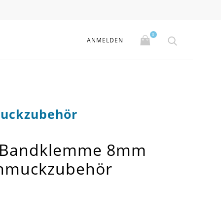
0
ANMELDEN
muckzubehör
e Bandklemme 8mm
chmuckzubehör