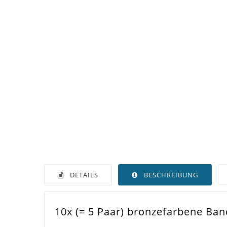
DETAILS
BESCHREIBUNG
10x (= 5 Paar) bronzefarbene Ba
Farbe
Bro