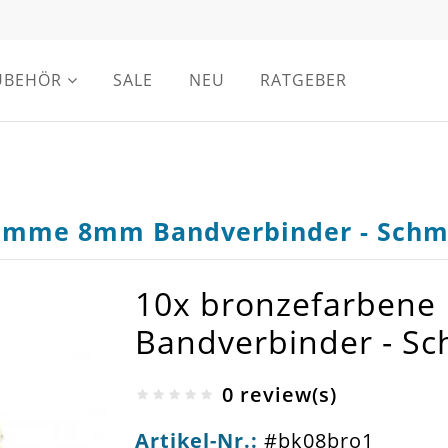
UBEHÖR
SALE
NEU
RATGEBER
lemme 8mm Bandverbinder - Sch
10x bronzefarben
Bandverbinder - S
0 review(s)
Artikel-Nr.:
#bk08bro1