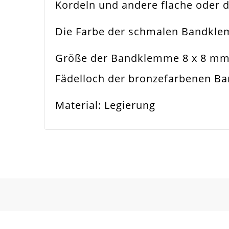
Kordeln und andere flache oder
Funktion
Ban
Die Farbe der schmalen Bandkle
Spezifikation
Ban
Größe der Bandklemme 8 x 8 m
Verwendung
Hal
Fädelloch der bronzefarbenen B
Breite
8m
Material: Legierung
Material
Met
Form / Motiv
Rec
Ausführung
Mat
Menge
10 