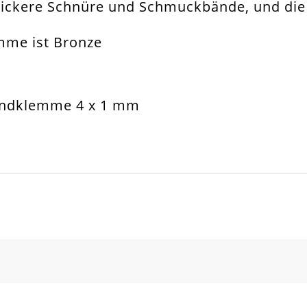
 dickere Schnüre und Schmuckbände, und di
dverbinder
mme ist Bronze
dklemme
m
sband. Armband. Schlüsselanhänger. Tasch
andklemme 4 x 1 mm
m
all Legierung
hteck Bzw. Quader
SCHREIBEN SIE DEN ERSTEN KUNDENKOMMENTAR!
t
Stück