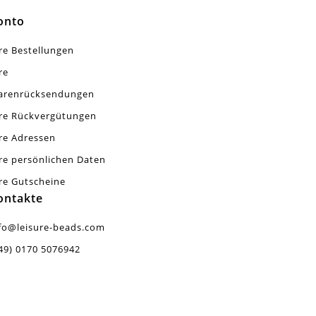
onto
re Bestellungen
re
arenrücksendungen
re Rückvergütungen
re Adressen
re persönlichen Daten
re Gutscheine
ontakte
fo@leisure-beads.com
49) 0170 5076942