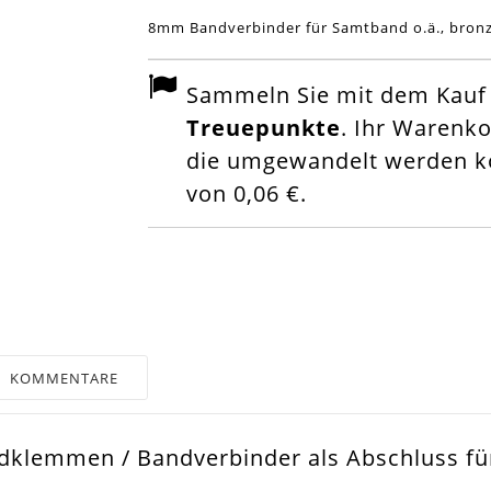
8mm Bandverbinder für Samtband o.ä., bron
Sammeln Sie mit dem Kauf d
Treuepunkte
. Ihr Warenk
die umgewandelt werden kö
von
0,06 €
.
KOMMENTARE
ndklemmen / Bandverbinder als Abschluss fü
nze