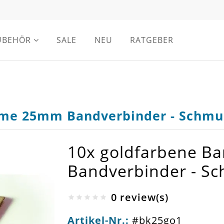
UBEHÖR
SALE
NEU
RATGEBER
mme 25mm Bandverbinder - Schmu
10x goldfarbene 
Bandverbinder - S
0 review(s)
Artikel-Nr.:
#bk25go1