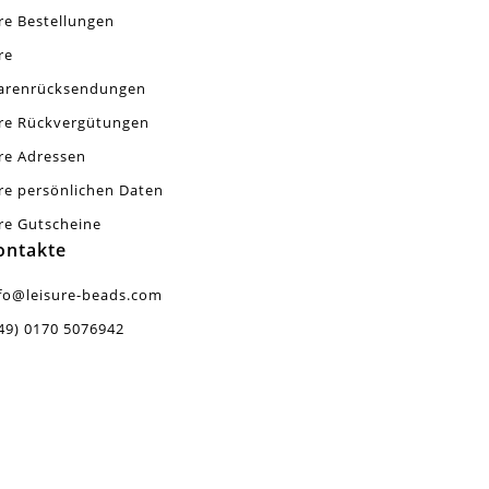
re Bestellungen
re
arenrücksendungen
re Rückvergütungen
re Adressen
re persönlichen Daten
re Gutscheine
ontakte
fo@leisure-beads.com
49) 0170 5076942