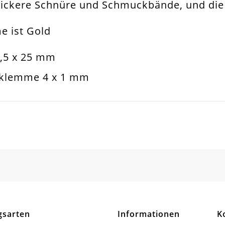
 dickere Schnüre und Schmuckbände, und di
dverbinder
e ist Gold
dklemme
,5 x 25 mm
sband. Armband. Schlüsselanhänger. Tasch
dklemme 4 x 1 mm
mm
n / Eisenlegierung
SCHREIBEN SIE DEN ERSTEN KUNDENKOMMENTAR!
hteck Bzw. Quader
tt / Glänzend
Stück
gsarten
Informationen
K