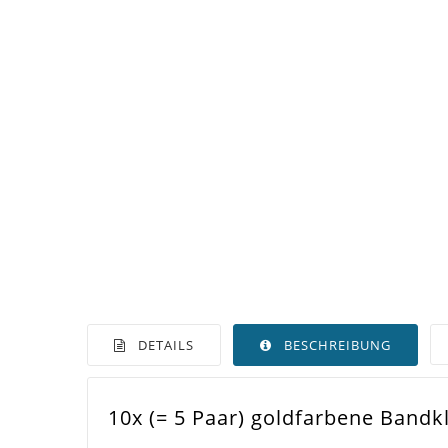
DETAILS
BESCHREIBUNG
10x (= 5 Paar) goldfarbene Band
Farbe
Gol