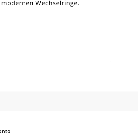
e modernen Wechselringe.
enanhänger
onto