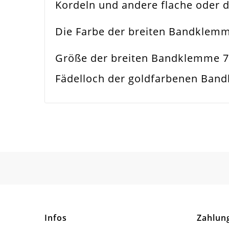
Kordeln und andere flache oder
Funktion
Ban
Die Farbe der breiten Bandklemm
Spezifikation
Ban
Größe der breiten Bandklemme 7
Verwendung
Hal
Fädelloch der goldfarbenen Ban
Breite
25
Material
Eise
Form / Motiv
Rec
Ausführung
Gla
Menge
10 
Infos
Zahlun