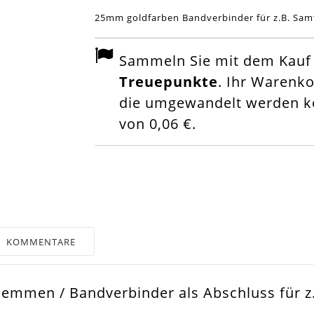
25mm goldfarben Bandverbinder für z.B. Sa
Sammeln Sie mit dem Kauf d
Treuepunkte
. Ihr Warenk
die umgewandelt werden kö
von
0,06 €
.
KOMMENTARE
klemmen / Bandverbinder als Abschluss für 
d