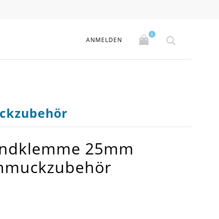
0
ANMELDEN
ckzubehör
Bandklemme 25mm
chmuckzubehör