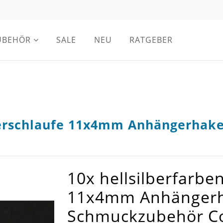
UBEHÖR
SALE
NEU
RATGEBER
lierschlaufe 11x4mm Anhängerhak
10x hellsilberfarben
11x4mm Anhängerh
Schmuckzubehör Col