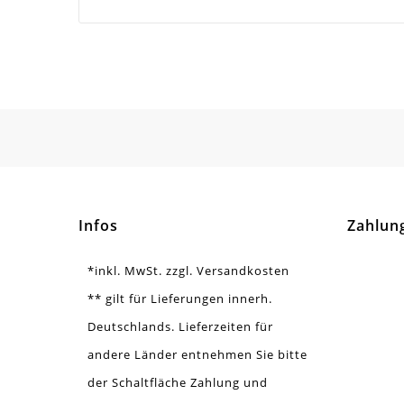
Material
Zin
Form / Motiv
Tra
Ausführung
Gla
Menge
10 
Infos
Zahlun
*inkl. MwSt. zzgl. Versandkosten
** gilt für Lieferungen innerh.
Deutschlands. Lieferzeiten für
andere Länder entnehmen Sie bitte
der Schaltfläche Zahlung und