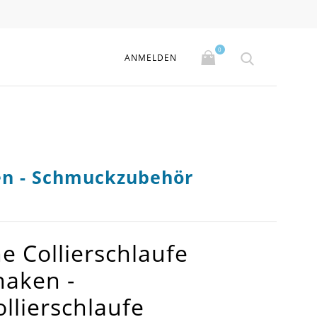
0
ANMELDEN
en - Schmuckzubehör
e Collierschlaufe
aken -
lierschlaufe