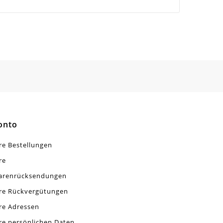
onto
re Bestellungen
re
arenrücksendungen
re Rückvergütungen
re Adressen
re persönlichen Daten