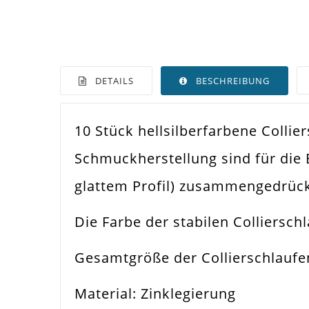
DETAILS
BESCHREIBUNG
10 Stück hellsilberfarbene Colli
Farbe
Hell
Schmuckherstellung sind für die 
Funktion
Anh
glattem Profil) zusammengedrück
Spezifikation
Coll
Die Farbe der stabilen Collierschl
Verwendung
Bef
Gesamtgröße der Collierschlaufe
Größe Außen
11
Material: Zinklegierung