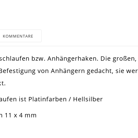
KOMMENTARE
erschlaufen bzw. Anhängerhaken. Die großen,
silber
Befestigung von Anhängern gedacht, sie wer
ängerhaken
t.
ierschlaufe
aufen ist Platinfarben / Hellsilber
estigen Von Anhängern An Band Oder Kette
n 11 x 4 mm
x4mm