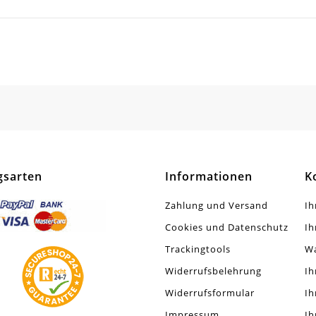
klegierung
pez
SCHREIBEN SIE DEN ERSTEN KUNDENKOMMENTAR!
tt / Glänzend
Stück
gsarten
Informationen
K
Zahlung und Versand
Ih
Cookies und Datenschutz
Ih
Trackingtools
W
Widerrufsbelehrung
Ih
Widerrufsformular
Ih
Impressum
Ih