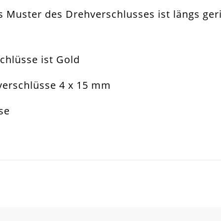
 Muster des Drehverschlusses ist längs gerif
muckverschluss
hverschluss Schraubschließe
chlüsse ist Gold
band. Fußkettchen. Halskette
erschlüsse 4 x 15 mm
x4mm
se
m
all Legierung
SCHREIBEN SIE DEN ERSTEN KUNDENKOMMENTAR!
inder. Tube
ustert