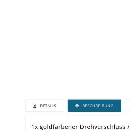
DETAILS
BESCHREIBUNG
1x goldfarbener Drehverschluss /
Farbe
Gol