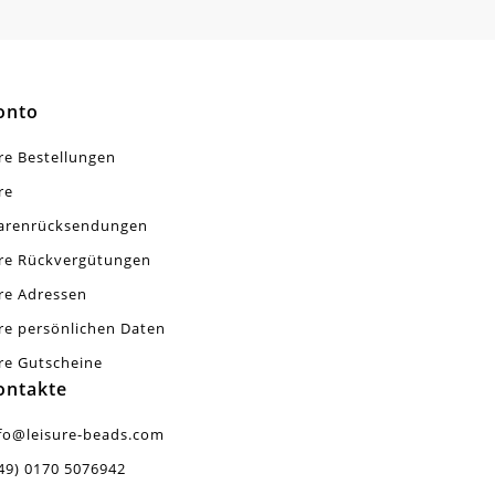
onto
re Bestellungen
re
arenrücksendungen
re Rückvergütungen
re Adressen
re persönlichen Daten
re Gutscheine
ontakte
fo@leisure-beads.com
49) 0170 5076942