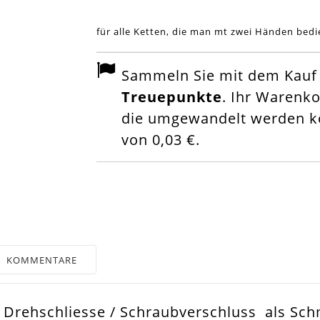
für alle Ketten, die man mt zwei Händen bed
Sammeln Sie mit dem Kauf d
Treuepunkte
. Ihr Warenk
die umgewandelt werden kö
von
0,03 €
.
KOMMENTARE
 Drehschliesse / Schraubverschluss als Sch
d