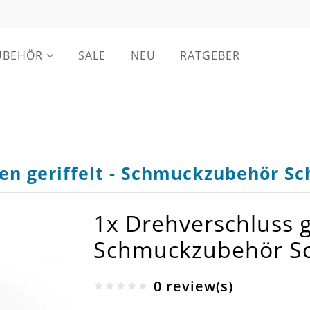
UBEHÖR
SALE
NEU
RATGEBER
ben geriffelt - Schmuckzubehör S
1x Drehverschluss g
Schmuckzubehör S
0 review(s)