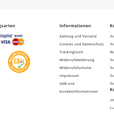
tück
gsarten
Informationen
K
Zahlung und Versand
Ih
Cookies und Datenschutz
Ih
Trackingtools
W
Widerrufsbelehrung
Ih
Widerrufsformular
Ih
Impressum
Ih
AGB und
Ih
K
Kundeninformationen
in
(+