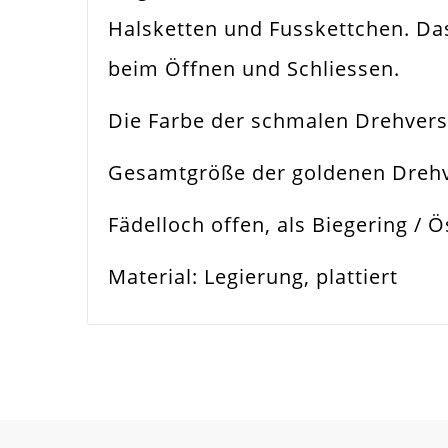
Halsketten und Fusskettchen. Das
Funktion
Sch
beim Öffnen und Schliessen.
Spezifikation
Dre
Die Farbe der schmalen Drehvers
Verwendung
Arm
Gesamtgröße der goldenen Drehv
Größe Außen
15
Fädelloch offen, als Biegering / Ö
Fädelloch /
2m
Material: Legierung, plattiert
Innendurchmesser
Material
Met
Form / Motiv
Zyl
Ausführung
Gem