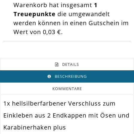
Warenkorb hat insgesamt
1
Treuepunkte
die umgewandelt
werden können in einen Gutschein im
Wert von
0,03 €
.
DETAILS
BESCHREIBUNG
KOMMENTARE
1x hellsilberfarbener Verschluss zum
Farbe
Hellsilber
Einkleben aus 2 Endkappen mit Ösen und
Funktion
Schmuckverschluss
Karabinerhaken plus
Spezifikation
Einschiebverschluss