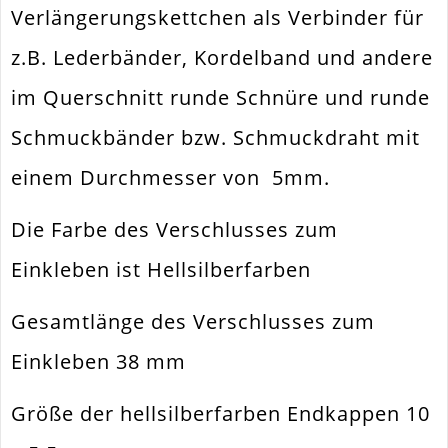
Verlängerungskettchen als Verbinder für
Verwendung
Armband. Halsband
z.B. Lederbänder, Kordelband und andere
Durchmesser Außen
10x6.5mm
im Querschnitt runde Schnüre und runde
Einkleböffnung
5mm
Schmuckbänder bzw. Schmuckdraht mit
Material
Metall Legierung
einem Durchmesser von 5mm.
Form / Motiv
Zylinder. Tube
Ausführung
Hochglanz
Die Farbe des Verschlusses zum
Menge
1 Stück
Einkleben ist Hellsilberfarben
Gesamtlänge des Verschlusses zum
Einkleben 38 mm
Größe der hellsilberfarben Endkappen 10