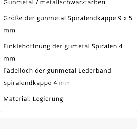
Gunmetal / metallschwarzfarben
Einkleböffnung
4mm
Größe der gunmetal Spiralendkappe 9 x 5
Material
Metall Legierung
mm
Form / Motiv
Zylinder. Tube
Einkleböffnung der gumetal Spiralen 4
Ausführung
Glatt / Glänzend
mm
Menge
10 Stück
Fädelloch der gunmetal Lederband
Spiralendkappe 4 mm
Material: Legierung
SCHREIBEN SIE DEN ERSTEN KUNDENKOMMENTAR!