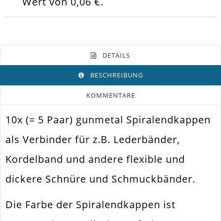
Wert von
0,06 €
.
DETAILS
BESCHREIBUNG
KOMMENTARE
10x (= 5 Paar) gunmetal Spiralendkappen
Farbe
Gunmetal
als Verbinder für z.B. Lederbänder,
Funktion
Endkappe
Kordelband und andere flexible und
Spezifikation
Spiralendkappe
dickere Schnüre und Schmuckbänder.
Verwendung
Armband. Halsband
Größe Außen
9x5mm Innen 4mm
Die Farbe der Spiralendkappen ist
Fädelloch / Innendurchmesser
4mm