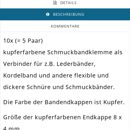
DETAILS
BESCHREIBUNG
KOMMENTARE
10x (= 5 Paar)
Farbe
Kupfer
kupferfarbene Schmuckbandklemme als
Funktion
Bandverbinder
Verbinder für z.B. Lederbänder,
Endkappe Zum Klemmen Mit
Spezifikation
Öse
Kordelband und andere flexible und
Halsband. Armband.
Verwendung
Wickelarmband
dickere Schnüre und Schmuckbänder.
Größe Außen
8x4mm
Die Farbe der Bandendkappen ist Kupfer.
Fädelloch /
1mm
Innendurchmesser
Größe der kupferfarbenen Endkappe 8 x
Material
Metall Legierung
4 mm