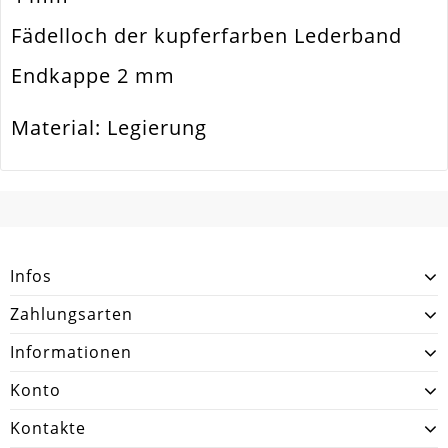
Form / Motiv
Rechteck Bzw. Quader
Fädelloch der kupferfarben Lederband
Ausführung
Matt
Endkappe 2 mm
Menge
10 Stück
Material: Legierung
SCHREIBEN SIE DEN ERSTEN KUNDENKOMMENTAR!
Infos
Zahlungsarten
Informationen
Konto
Kontakte