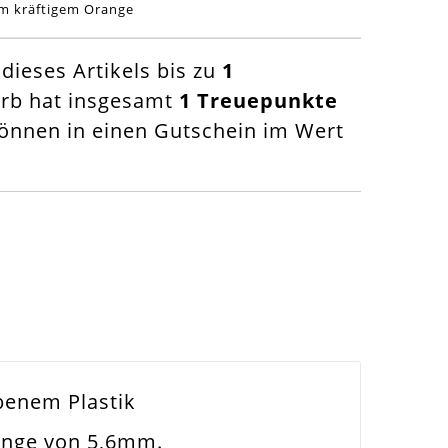
em kräftigem Orange
ieses Artikels bis zu
1
orb hat insgesamt
1
Treuepunkte
nnen in einen Gutschein im Wert
benem Plastik
nge von 5,6mm .