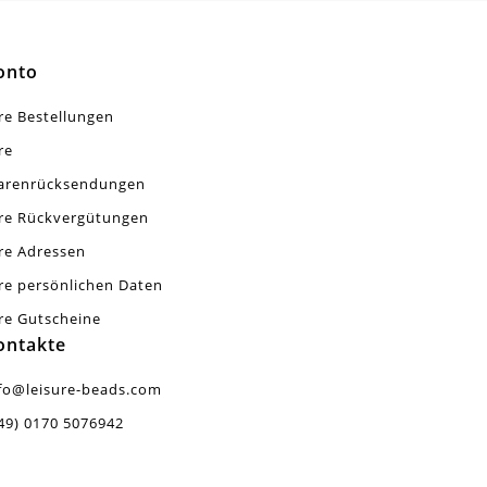
onto
re Bestellungen
re
arenrücksendungen
re Rückvergütungen
re Adressen
re persönlichen Daten
re Gutscheine
ontakte
fo@leisure-beads.com
49) 0170 5076942