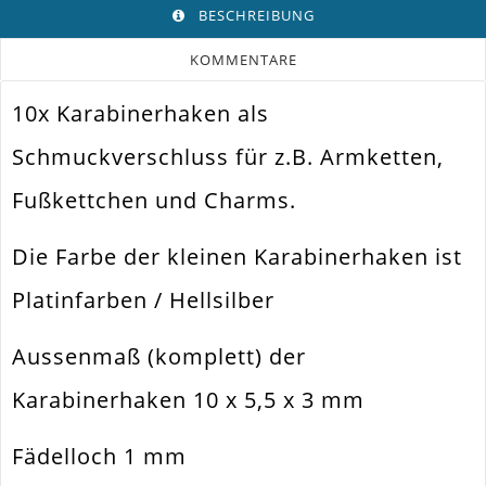
BESCHREIBUNG
KOMMENTARE
10x Karabinerhaken als
Farbe
Hellsilber
Schmuckverschluss für z.B. Armketten,
Funktion
Schmuckverschluss
Fußkettchen und Charms.
Spezifikation
Karabinerhaken
Befestigen Von Anhängern An Band Oder
Die Farbe der kleinen Karabinerhaken ist
Verwendung
Kette
Platinfarben / Hellsilber
Größe
10x5.5x3mm
Außen
Aussenmaß (komplett) der
Material
Metall Legierung
Karabinerhaken 10 x 5,5 x 3 mm
Ausführung
Glatt / Glänzend
Menge
10 Stück
Fädelloch 1 mm