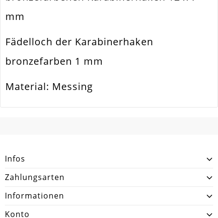
Form / Motiv
Klassisch
mm
Ausführung
Halbmatt
Fädelloch der Karabinerhaken
Menge
10 Stück
bronzefarben 1 mm
Material: Messing
SCHREIBEN SIE DEN ERSTEN KUNDENKOMMENTAR!
Infos
Zahlungsarten
Informationen
Konto