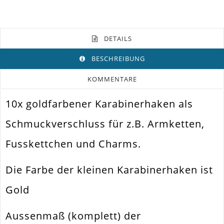
DETAILS
BESCHREIBUNG
KOMMENTARE
10x goldfarbener Karabinerhaken als
Farbe
Gold
Schmuckverschluss für z.B. Armketten,
Funktion
Schmuckverschluss
Fusskettchen und Charms.
Spezifikation
Karabinerhaken
Befestigen Von Anhängern An
Die Farbe der kleinen Karabinerhaken ist
Verwendung
Band Oder Kette
Gold
Größe Außen
10x5x3.5mm
Fädelloch /
Aussenmaß (komplett) der
1mm
Innendurchmesser