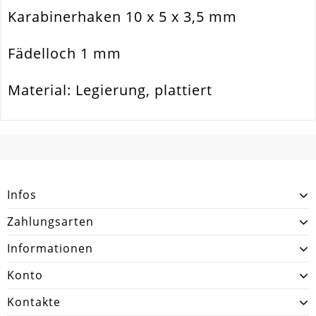
Karabinerhaken 10 x 5 x 3,5 mm
Material
Metall Legierung
Form / Motiv
Klassisch
Fädelloch 1 mm
Ausführung
Glatt / Glänzend
Material: Legierung, plattiert
Menge
10 Stück
SCHREIBEN SIE DEN ERSTEN KUNDENKOMMENTAR!
Infos
Zahlungsarten
Informationen
Konto
Kontakte