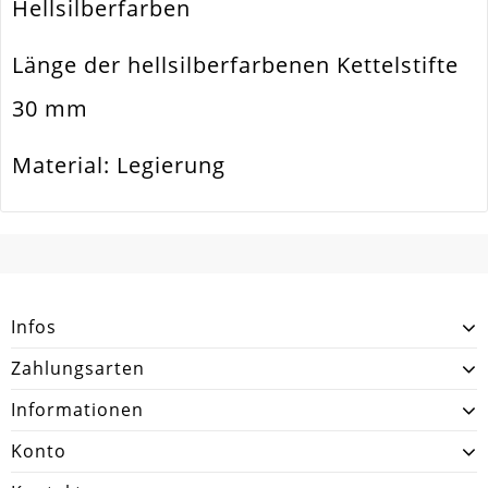
Hellsilberfarben
Ausführung
Glatt / Glänzend
Länge der hellsilberfarbenen Kettelstifte
Menge
20 Stück
30 mm
Material: Legierung
SCHREIBEN SIE DEN ERSTEN KUNDENKOMMENTAR!
Infos
Zahlungsarten
Informationen
Konto