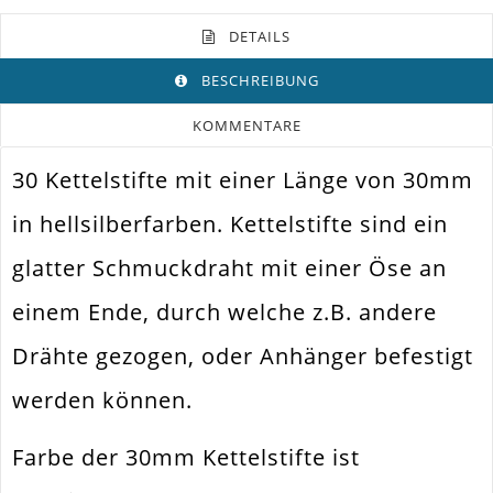
DETAILS
BESCHREIBUNG
KOMMENTARE
30 Kettelstifte mit einer Länge von 30mm
Farbe
Hellsilber
in hellsilberfarben. Kettelstifte sind ein
Funktion
Schmuckdraht Mit Öse
glatter Schmuckdraht mit einer Öse an
Spezifikation
Kettelstift Ösenstift
einem Ende, durch welche z.B. andere
Verwendung
Ketten. Ohrringe. Charm. Dangle
Drähte gezogen, oder Anhänger befestigt
Länge
30mm
werden können.
Materialstärke
0.7mm
Material
Metall Legierung
Farbe der 30mm Kettelstifte ist
Form / Motiv
Klassisch