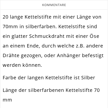
KOMMENTARE
20 lange Kettelstifte mit einer Länge von
Farbe
Silber
70mm in silberfarben. Kettelstifte sind
Funktion
Schmuckdraht Mit Öse
ein glatter Schmuckdraht mit einer Öse
Spezifikation
Kettelstift Ösenstift
an einem Ende, durch welche z.B. andere
Perlen Auffädeln Und Verbinden.
Verwendung
Ohrhänger. Colliers
Drähte gezogen, oder Anhänger befestigt
Länge
70mm
werden können.
Materialstärke
0.7mm
Farbe der langen Kettelstifte ist Silber
Material
Eisen / Eisenlegierung
Form / Motiv
Klassisch
Länge der silberfarbenen Kettelstifte 70
Ausführung
Glatt / Glänzend
mm
Menge
20 Stück