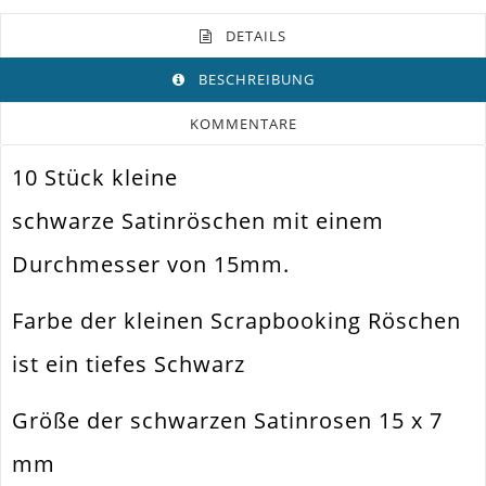
DETAILS
BESCHREIBUNG
KOMMENTARE
10 Stück kleine
Farbe
Schwarz
schwarze Satinröschen mit einem
Funktion
Verzieren Von Gegenständen
Durchmesser von 15mm.
Spezifikation
Stoffblume
Verwendung
Zum Bekleben
Farbe der kleinen Scrapbooking Röschen
Größe Außen
15x7mm
ist ein tiefes Schwarz
Material
Satin
Größe der schwarzen Satinrosen 15 x 7
Form / Motiv
Rose
mm
Menge
10 Stück