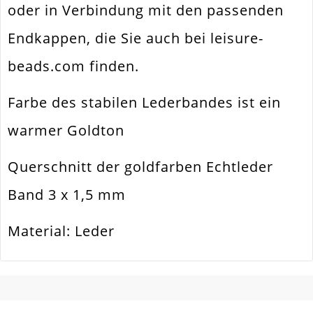
oder in Verbindung mit den passenden
Material
Leder
Endkappen, die Sie auch bei leisure-
Menge
1 Stück
beads.com finden.
Gesamtlänge
1
[Meter]
Farbe des stabilen Lederbandes ist ein
warmer Goldton
Querschnitt der goldfarben Echtleder
Band 3 x 1,5 mm
Material: Leder
SCHREIBEN SIE DEN ERSTEN KUNDENKOMMENTAR!