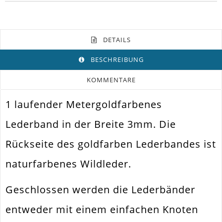
DETAILS
BESCHREIBUNG
KOMMENTARE
1 laufender Metergoldfarbenes
Farbe
Gold
Lederband in der Breite 3mm. Die
Funktion
Schmuckband
Rückseite des goldfarben Lederbandes ist
Spezifikation
Lederband
naturfarbenes Wildleder.
Halsband. Armband.
Verwendung
Wickelarmband
Geschlossen werden die Lederbänder
Breite
3mm
entweder mit einem einfachen Knoten
Materialstärke
1.5mm