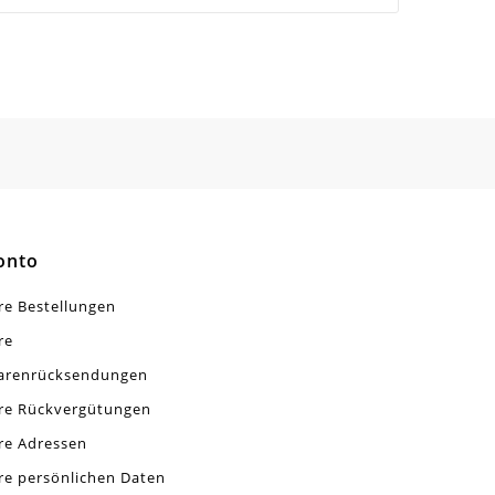
onto
re Bestellungen
re
arenrücksendungen
re Rückvergütungen
re Adressen
re persönlichen Daten