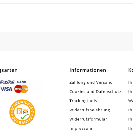
tt / Glänzend
SCHREIBEN SIE DEN ERSTEN KUNDENKOMMENTAR!
tück
gsarten
Informationen
K
Zahlung und Versand
Ih
Cookies und Datenschutz
Ih
Trackingtools
W
Widerrufsbelehrung
Ih
Widerrufsformular
Ih
Impressum
Ih