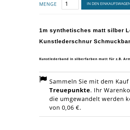
MENGE
IN DEN EINKAUFSWAGE
1m synthetisches matt silber 
Kunstlederschnur Schmuckba
Kunstlederband in silberfarben matt für z.B. A
Sammeln Sie mit dem Kauf d
Treuepunkte
. Ihr Warenk
die umgewandelt werden kö
von
0,06 €
.