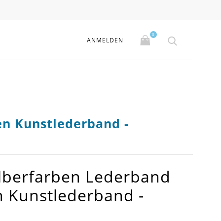
0
ANMELDEN
en Kunstlederband -
ilberfarben Lederband
 Kunstlederband -