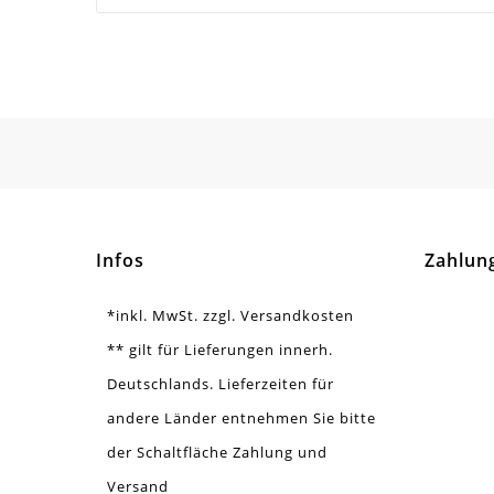
Ausführung
Gla
Menge
1 S
Gesamtlänge [Meter]
1
Infos
Zahlun
*inkl. MwSt. zzgl. Versandkosten
** gilt für Lieferungen innerh.
Deutschlands. Lieferzeiten für
andere Länder entnehmen Sie bitte
der Schaltfläche Zahlung und
Versand