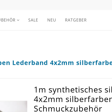
UBEHÖR
SALE
NEU
RATGEBER
rben Lederband 4x2mm silberfarb
1m synthetisches s
4x2mm silberfarben
Schmuckzubehör