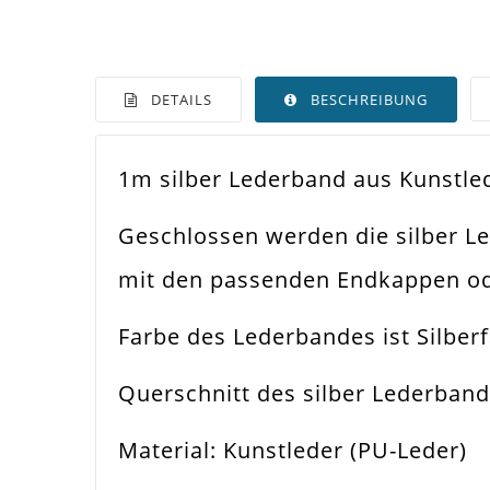
DETAILS
BESCHREIBUNG
1m silber Lederband aus Kunstle
Farbe
Silb
Geschlossen werden die silber L
Funktion
Sch
mit den passenden Endkappen ode
Spezifikation
Kun
Farbe des Lederbandes ist Silber
Verwendung
Arm
Querschnitt des silber Lederban
Materialstärke
4x
Material: Kunstleder (PU-Leder)
Material
PU-