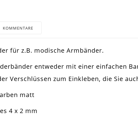
KOMMENTARE
der für z.B. modische Armbänder.
er
ederbänder entweder mit einer einfachen B
muckband
r Verschlüssen zum Einkleben, die Sie auch
stlederband
farben matt
band. Wickelarmband
des 4 x 2 mm
2mm
Leder