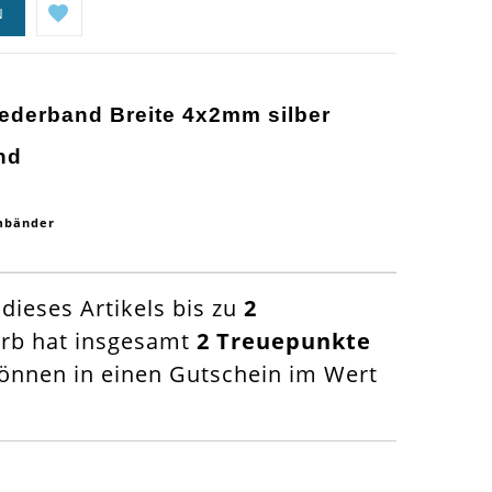
N
Lederband Breite 4x2mm silber
nd
rmbänder
ieses Artikels bis zu
2
orb hat insgesamt
2
Treuepunkte
nnen in einen Gutschein im Wert