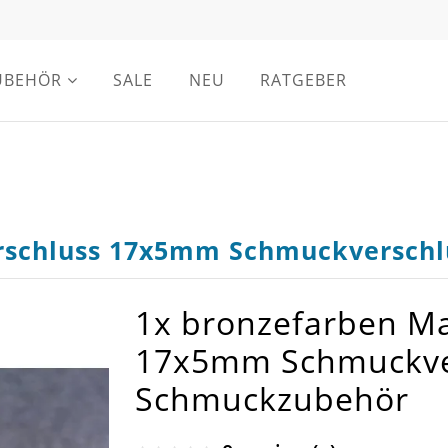
UBEHÖR
SALE
NEU
RATGEBER
rschluss 17x5mm Schmuckverschl
1x bronzefarben M
17x5mm Schmuckver
Schmuckzubehör