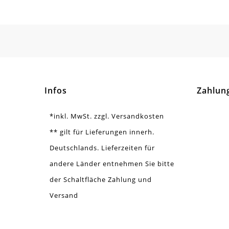
Form / Motiv
Zyl
Ausführung
Mat
Menge
1 S
Hinweis
Mag
Infos
Zahlun
*inkl. MwSt. zzgl. Versandkosten
** gilt für Lieferungen innerh.
Deutschlands. Lieferzeiten für
andere Länder entnehmen Sie bitte
der Schaltfläche Zahlung und
Versand