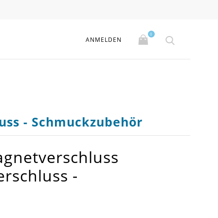
0
ANMELDEN
uss - Schmuckzubehör
agnetverschluss
schluss -