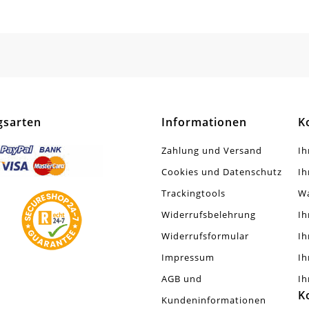
inder. Tube
t
tück
netverschlüsse Nicht Verwenden Bei Herzsc
gsarten
Informationen
K
Zahlung und Versand
Ih
Cookies und Datenschutz
Ih
Trackingtools
W
Widerrufsbelehrung
Ih
Widerrufsformular
Ih
Impressum
Ih
AGB und
Ih
K
Kundeninformationen