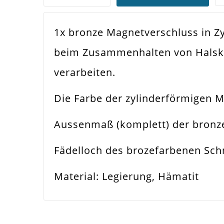
1x bronze Magnetverschluss in Zy
Farbe
Bro
beim Zusammenhalten von Halsket
Funktion
Sch
verarbeiten.
Spezifikation
Mag
Die Farbe der zylinderförmigen M
Verwendung
Ket
Aussenmaß (komplett) der bronz
Größe Außen
17
Fädelloch des brozefarbenen Sc
Fädelloch /
1.
Material: Legierung, Hämatit
Innendurchmesser
Material
Met