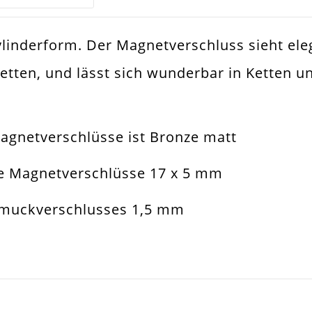
linderform. Der Magnetverschluss sieht eleg
nze
ten, und lässt sich wunderbar in Ketten u
muckverschluss
netverschluss
agnetverschlüsse ist Bronze matt
tenverschluss
e Magnetverschlüsse 17 x 5 mm
x5mm
hmuckverschlusses 1,5 mm
5mm
all Legierung
SCHREIBEN SIE DEN ERSTEN KUNDENKOMMENTAR!