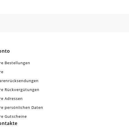
hrittmachern!
onto
re Bestellungen
re
arenrücksendungen
re Rückvergütungen
re Adressen
re persönlichen Daten
re Gutscheine
ontakte