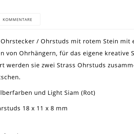
KOMMENTARE
ss Ohrstecker / Ohrstuds mit rotem Stein mi
 von Ohrhängern, für das eigene kreative 
ring
ert werden sie zwei Strass Ohrstuds zusam
stecker Mit Öse
schen.
hänger
ilberfarben und Light Siam (Rot)
assstein 8mm
rstuds 18 x 11 x 8 mm
x11mm