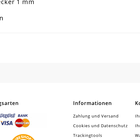
tecker 1 mm
5mm
on
all Und Glas
d
SCHREIBEN SIE DEN ERSTEN KUNDENKOMMENTAR!
Strass
aar
d Mit Stoppern Geliefert
gsarten
Informationen
K
Zahlung und Versand
Ih
Cookies und Datenschutz
Ih
Trackingtools
W