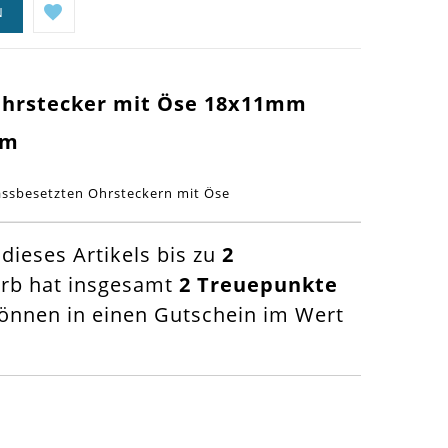
N
s Ohrstecker mit Öse 18x11mm
mm
assbesetzten Ohrsteckern mit Öse
ieses Artikels bis zu
2
orb hat insgesamt
2
Treuepunkte
nnen in einen Gutschein im Wert