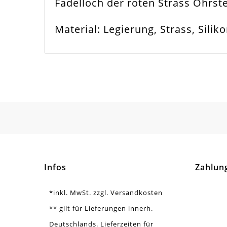
Fädelloch /
Fädelloch der roten Strass Ohrs
1.
Innendurchmesser
Material: Legierung, Strass, Silik
Material
Met
Form / Motiv
Run
Ausführung
Mit 
Menge
1 P
Zusatzinfo
Wir
Infos
Zahlun
*inkl. MwSt. zzgl. Versandkosten
** gilt für Lieferungen innerh.
Deutschlands. Lieferzeiten für