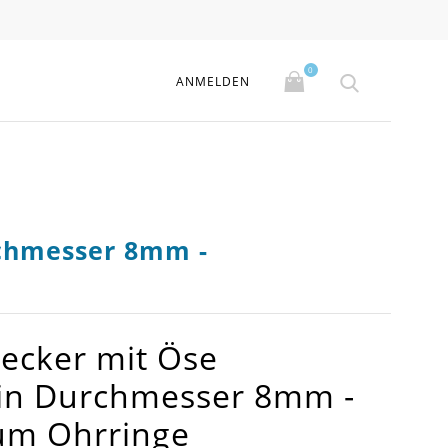
0
ANMELDEN
rchmesser 8mm -
tecker mit Öse
in Durchmesser 8mm -
um Ohrringe