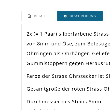
DETAILS
BESCHREIBUNG
2x (= 1 Paar) silberfarbene Stra
Farbe
Rot
von 8mm und Öse, zum Befestigen
Funktion
Ohr
Ohrringen als Ohrhänger. Gelief
Spezifikation
Ohr
Gummistoppern gegen Herausrut
Verwendung
Ohr
Farbe der Strass Ohrstecker ist S
Durchmesser Außen
Str
Gesamtgröße der roten Strass Oh
Größe Außen
18
Durchmesser des Steins 8mm