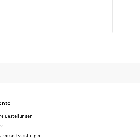
onto
re Bestellungen
re
arenrücksendungen