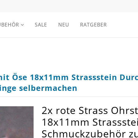
UBEHÖR
SALE
NEU
RATGEBER
 mit Öse 18x11mm Strassstein Du
inge selbermachen
2x rote Strass Ohrs
18x11mm Strassste
Schmuckzubehör z