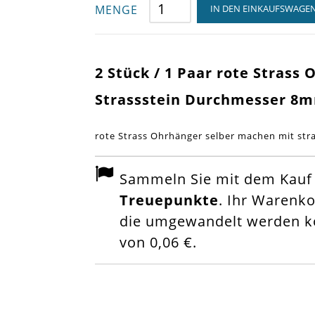
MENGE
IN DEN EINKAUFSWAGE
2 Stück / 1 Paar rote Stras
Strassstein Durchmesser 8
rote Strass Ohrhänger selber machen mit str
Sammeln Sie mit dem Kauf d
Treuepunkte
. Ihr Warenk
die umgewandelt werden kö
von
0,06 €
.