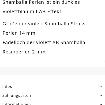
Shamballa Perlen ist ein dunkles
Ausführung
Mit AB-Effekt
Violettblau mit AB-Effekt
Menge
1 Stück
Größe der violett Shamballa Strass
Perlen 14 mm
Fädelloch der violett AB Shamballa
Resinperlen 2 mm
SCHREIBEN SIE DEN ERSTEN KUNDENKOMMENTAR!
Infos
Zahlungsarten
Informationen