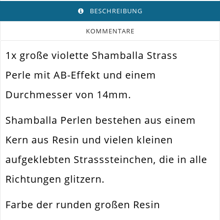
BESCHREIBUNG
KOMMENTARE
1x große violette Shamballa Strass
Farbe
Lila Bis Violett
Perle mit AB-Effekt und einem
Funktion
Schmuckperle
Durchmesser von 14mm.
Spezifikation
Shamballa Strassperle
Halsketten. Armbänder. Ohrringe.
Shamballa Perlen bestehen aus einem
Verwendung
Universell Einsetzbar
Kern aus Resin und vielen kleinen
Perlengröße
14mm
aufgeklebten Strasssteinchen, die in alle
Fädelloch /
2mm
Innendurchmesser
Richtungen glitzern.
Material
Acryl
Farbe der runden großen Resin
Form / Motiv
Rund