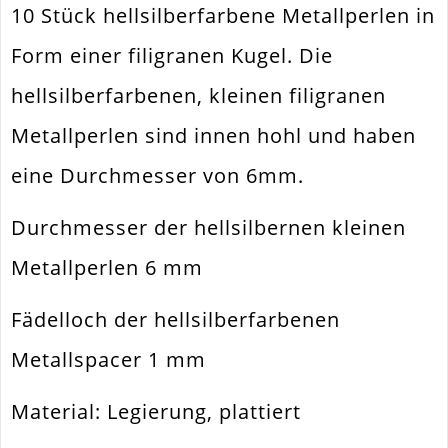
10 Stück hellsilberfarbene Metallperlen in
Farbe
Hellsilber
Form einer filigranen Kugel. Die
Funktion
Schmuckperle
hellsilberfarbenen, kleinen filigranen
Spezifikation
Metallperle Spacer
Metallperlen sind innen hohl und haben
Halsketten. Armbänder. Ohrringe.
Verwendung
Universell Einsetzbar
eine Durchmesser von 6mm.
Perlengröße
6mm
Durchmesser der hellsilbernen kleinen
Fädelloch /
1mm
Innendurchmesser
Metallperlen 6 mm
Material
Metall Legierung
Fädelloch der hellsilberfarbenen
Form / Motiv
Kugel
Metallspacer 1 mm
Ausführung
Geprägt. Glänzend
Menge
10 Stück
Material: Legierung, plattiert
Zusatzinfo
Sehr Leicht An Gewicht