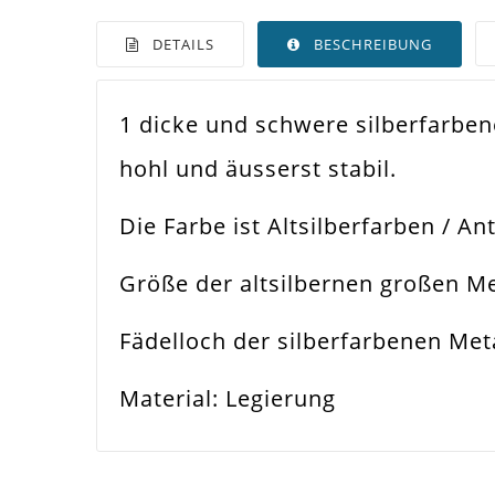
DETAILS
BESCHREIBUNG
1 dicke und schwere silberfarben
Farbe
Silb
hohl und äusserst stabil.
Funktion
Sch
Die Farbe ist Altsilberfarben / Ant
Spezifikation
Met
Größe der altsilbernen großen M
Verwendung
Arm
Fädelloch der silberfarbenen Me
Perlengröße
30x
Material: Legierung
Fädelloch /
3m
Innendurchmesser