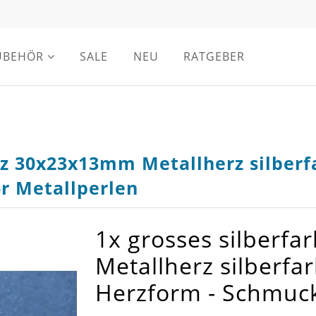
UBEHÖR
SALE
NEU
RATGEBER
rz 30x23x13mm Metallherz silberf
r Metallperlen
1x grosses silberf
Metallherz silberfa
Herzform - Schmuc