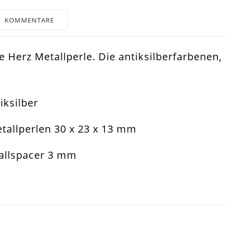
KOMMENTARE
e Herz Metallperle. Die antiksilberfarbenen,
er
muckperle
iksilber
allperle Spacer
etallperlen 30 x 23 x 13 mm
band. Halsband
tallspacer 3 mm
23x13mm
m