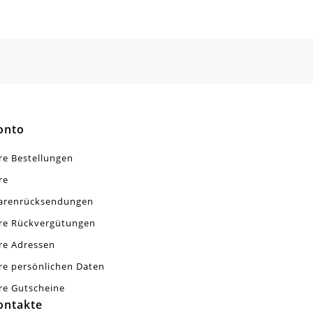
onto
re Bestellungen
re
arenrücksendungen
re Rückvergütungen
re Adressen
re persönlichen Daten
re Gutscheine
ontakte