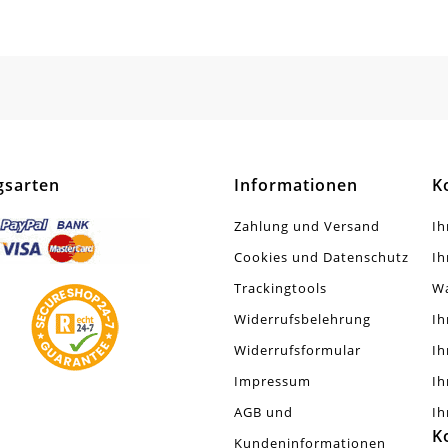
all Legierung
SCHREIBEN SIE DEN ERSTEN KUNDENKOMMENTAR!
z
tt. Geschwärzt
tück
gsarten
Informationen
K
Zahlung und Versand
Ih
Cookies und Datenschutz
Ih
Trackingtools
W
Widerrufsbelehrung
Ih
Widerrufsformular
Ih
Impressum
Ih
AGB und
Ih
K
Kundeninformationen