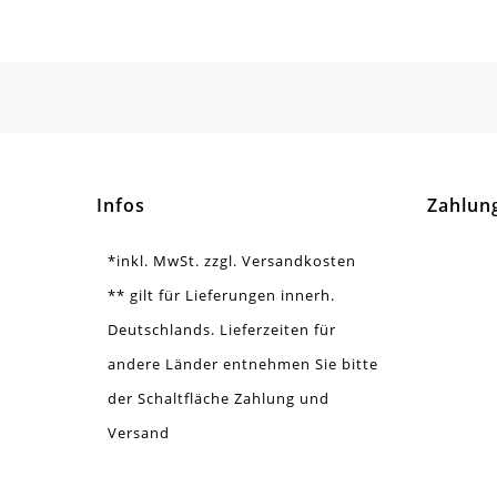
Material
Met
Form / Motiv
Her
Ausführung
Gla
Menge
1 S
Infos
Zahlun
*inkl. MwSt. zzgl. Versandkosten
** gilt für Lieferungen innerh.
Deutschlands. Lieferzeiten für
andere Länder entnehmen Sie bitte
der Schaltfläche Zahlung und
Versand