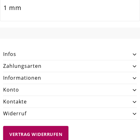
1 mm
Menge
5 Stück
SCHREIBEN SIE DEN ERSTEN KUNDENKOMMENTAR!
Infos
Zahlungsarten
Informationen
Konto
Kontakte
Widerruf
VERTRAG WIDERRUFEN