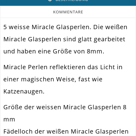
KOMMENTARE
5 weisse Miracle Glasperlen. Die weißen
Farbe
Weiss
Miracle Glasperlen sind glatt gearbeitet
Funktion
Schmuckperle
und haben eine Größe von 8mm.
Spezifikation
Miracle Perlen
Halsketten. Armbänder. Ohrringe.
Miracle Perlen reflektieren das Licht in
Verwendung
Universell Einsetzbar
einer magischen Weise, fast wie
Perlengröße
8mm
Katzenaugen.
Fädelloch /
1mm
Innendurchmesser
Größe der weissen Miracle Glasperlen 8
Material
Glas
mm
Form / Motiv
Rund
Fädelloch der weißen Miracle Glasperlen
Ausführung
Irisierend